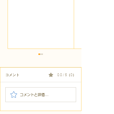
コメント
0.0 / 5（0）
【代表ブログ】「目の前
【代表ブログ】
コメントと評価...
の小石」と自立への伴
貼られた新聞記
走。ASDの方の意思決定
短時間雇用」が
と支援者の葛藤
家族の希望と社