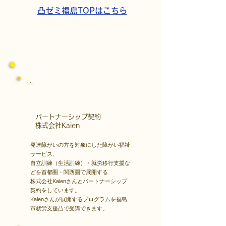
歩
凸ゼミ福島TOPはこちら
​パートナーシップ契約
​株式会社Kaien
発達障がいの方を対象にした障がい福祉
サービス、
自立訓練（生活訓練）・就労移行支援な
どを首都圏・関西圏で展開する
株式会社Kaienさんとパートナーシップ
契約をしています。
Kaienさんが展開するプログラムを福島
市就労支援凸で受講できます。