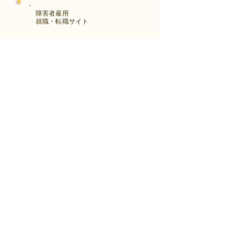
障害者雇用
​就職・転職サイト
株式会社Kaienさんが展開する独自の求
人サイト
Minor leagueを利用し、応募もできま
す。
障がい特性への配慮を得ながら、あなた
の強みや専門性を活かせる仕事を見つけ
る求人サイトです。
はじめははこちら
アクセス