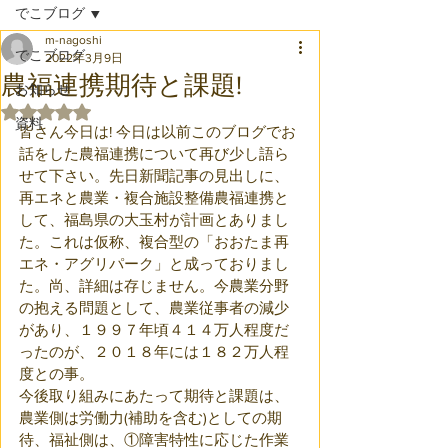
でこブログ
m-nagoshi
でこブログ
2022年3月9日
農福連携期待と課題!
お知らせ
5つ星のうちNaNと評価されています。
資料
皆さん今日は! 今日は以前このブログでお
話をした農福連携について再び少し語ら
せて下さい。先日新聞記事の見出しに、
再エネと農業・複合施設整備農福連携と
して、福島県の大玉村が計画とありまし
た。これは仮称、複合型の「おおたま再
エネ・アグリパーク」と成っておりまし
た。尚、詳細は存じません。今農業分野
の抱える問題として、農業従事者の減少
があり、１９９７年頃４１４万人程度だ
ったのが、２０１８年には１８２万人程
度との事。
今後取り組みにあたって期待と課題は、
農業側は労働力(補助を含む)としての期
待、福祉側は、①障害特性に応じた作業