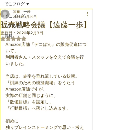
でこブログ
遠藤 一歩
でこブログ
2020年1月29日
販売戦略会議【遠藤一歩】
お知らせ
更新日：
2020年2月3日
資料
5つ星のうちNaNと評価されています。
Amazon店舗『デコぽん』の販売促進につ
いて、
利用者さん・スタッフを交えて会議を行
いました。
当店は、赤字を垂れ流している状態。
『訓練のための模擬職場』をうたう
Amazon店舗ですが、
実際の店舗と同じように、
『数値目標』を設定し、
『行動目標』へ落とし込みます。
初めに
独りブレインストーミングで思い・考え