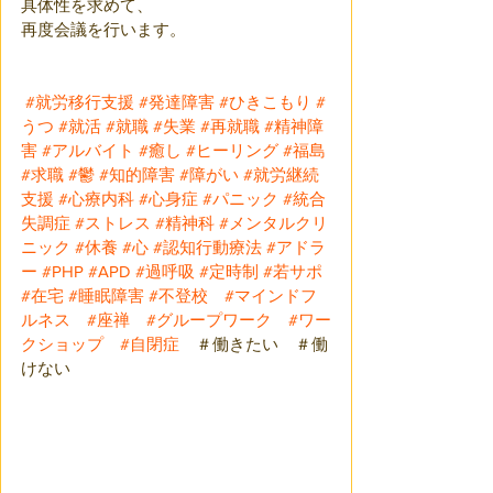
具体性を求めて、
再度会議を行います。
#就労移行支援
#発達障害
#ひきこもり
#
うつ
#就活
#就職
#失業
#再就職
#精神障
害
#アルバイト
#癒し
#ヒーリング
#福島
#求職
#鬱
#知的障害
#障がい
#就労継続
支援
#心療内科
#心身症
#パニック
#統合
失調症
#ストレス
#精神科
#メンタルクリ
ニック
#休養
#心
#認知行動療法
#アドラ
ー
#PHP
#APD
#過呼吸
#定時制
#若サポ
#在宅
#睡眠障害
#不登校
#マインドフ
ルネス
#座禅
#グループワーク
#ワー
クショップ
#自閉症
　＃働きたい　＃働
けない 