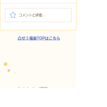
【代表ブログ】冷蔵庫に
【代表ブログ】
コメントと評価...
貼られた新聞記事。「超
所へ手渡し！4
短時間雇用」が繋いだご
こでこ新聞」が
家族の希望と社会への一
域とのあたたか
歩
凸ゼミ福島TOPはこちら
​パートナーシップ契約
​株式会社Kaien
発達障がいの方を対象にした障がい福祉
サービス、