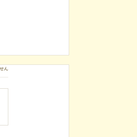
ています。
せん
表ブログ】根拠のない応
しない。凸（デコ）流
気づけ」と困難の素因数