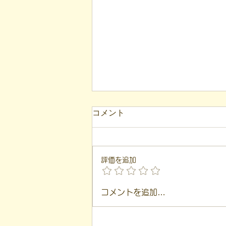
コメント
評価を追加
【代表ブログ】冷蔵庫に貼ら
コメントを追加…
れた新聞記事。「超短時間雇
用」が繋いだご家族の希望と