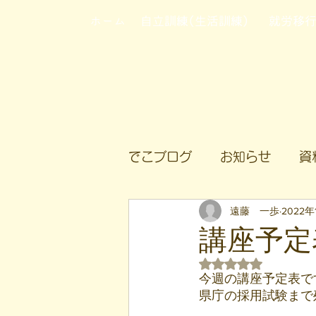
ホーム
自立訓練(生活訓練)
就労移
でこブログ
お知らせ
資
遠藤 一歩
2022年
講座予定表
5つ星のうちNaN
今週の講座予定表で
県庁の採用試験まで