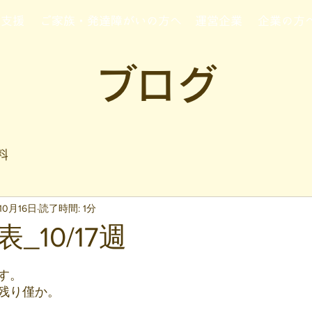
行支援
ご家族・発達障がいの方へ
運営企業
企業の方
ブログ
料
10月16日
読了時間: 1分
_10/17週
と評価されています。
す。
残り僅か。