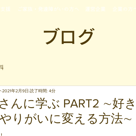
行支援
ご家族・発達障がいの方へ
運営企業
企業の方
ブログ
料
ー
2021年2月9日
読了時間: 4分
さんに学ぶ PART2 ∼好
やりがいに変える方法∼
と評価されています。
！