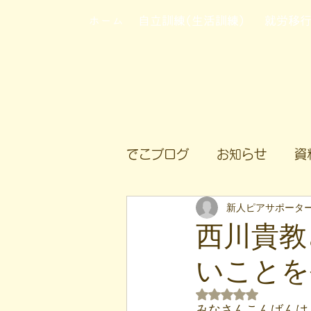
ホーム
自立訓練(生活訓練)
就労移
でこブログ
お知らせ
資
新人ピアサポータ
西川貴教
いことを
5つ星のうちNaN
みなさんこんばんは