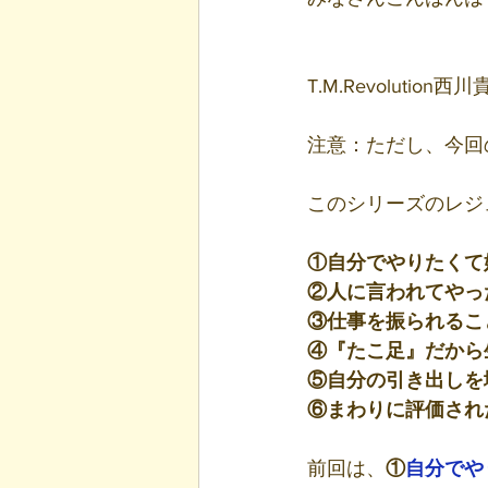
T.M.Revoluti
注意：ただし、今回
このシリーズのレジ
①自分でやりたくて
②人に言われてやっ
③仕事を振られるこ
④『たこ足』だから
⑤自分の引き出しを
⑥まわりに評価され
前回は、
①
自分でや