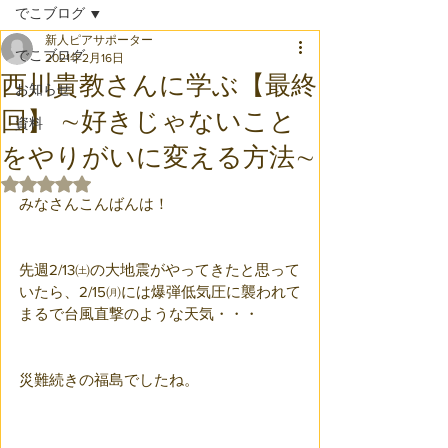
でこブログ
新人ピアサポーター
でこブログ
2021年2月16日
西川貴教さんに学ぶ【最終
お知らせ
回】 ∼好きじゃないこと
資料
をやりがいに変える方法∼
5つ星のうちNaNと評価されています。
みなさんこんばんは！
先週2/13㈯の大地震がやってきたと思って
いたら、2/15㈪には爆弾低気圧に襲われて
まるで台風直撃のような天気・・・
災難続きの福島でしたね。