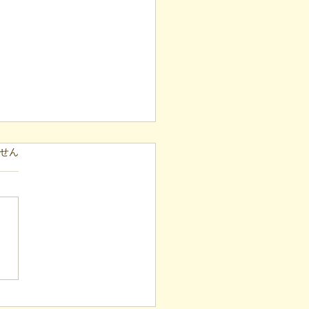
ています。
せん
表ブログ】冷蔵庫に貼ら
新聞記事。「超短時間雇
が繋いだご家族の希望と
への一歩