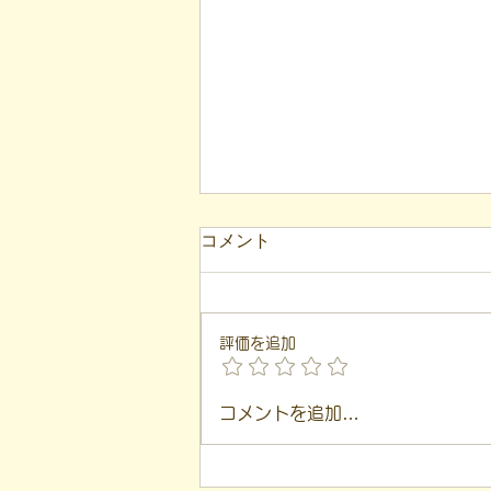
コメント
評価を追加
【代表ブログ】アメフトの戦
コメントを追加…
略思考に学ぶ！発達障害の生
きづらさを解消する「計画」
の力