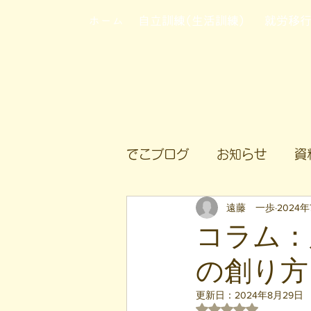
ホーム
自立訓練(生活訓練)
就労移
でこブログ
お知らせ
資
遠藤 一歩
2024年
コラム：
の創り方
更新日：
2024年8月29日
5つ星のうちNaN