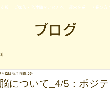
行支援
ご家族・発達障がいの方へ
運営企業
企業の方
ブログ
料
7月12日
読了時間: 2分
脳について_4/5：ポジ
と評価されています。