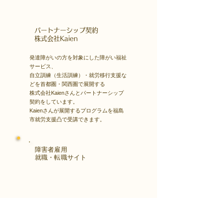
​パートナーシップ契約
​株式会社Kaien
発達障がいの方を対象にした障がい福祉
サービス、
自立訓練（生活訓練）・就労移行支援な
どを首都圏・関西圏で展開する
株式会社Kaienさんとパートナーシップ
契約をしています。
Kaienさんが展開するプログラムを福島
市就労支援凸で受講できます。
障害者雇用
​就職・転職サイト
株式会社Kaienさんが展開する独自の求
人サイト
Minor leagueを利用し、応募もできま