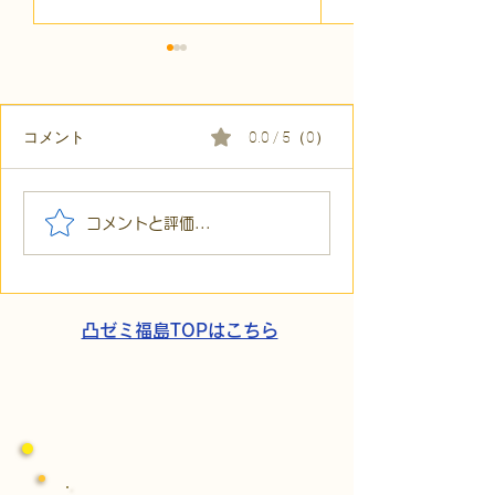
コメント
0.0 / 5（0）
【代表ブログ】アメフト
【代表ブログ】
コメントと評価...
の戦略思考に学ぶ！発達
の小石」と自立
障害の生きづらさを解消
走。ASDの方の
する「計画」の力
と支援者の葛藤
凸ゼミ福島TOPはこちら