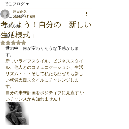
でこブログ
原田正彦
でこブログ
2020年6月5日
考えよう！自分の「新しい
お知らせ
生活様式」
資料
5つ星のうちNaNと評価されています。
世の中　何か変わりそうな予感がしま
す。
新しいライフスタイル、ビジネススタイ
ル、他人とのコミュニケーション、生活
リズム・・・そして私たち凸ゼミも新し
い就労支援スタイルにチャレンジしま
す。
自分の未来計画をポジティブに見直す い
いチャンスかも知れません！