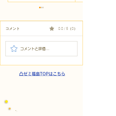
コメント
0.0 / 5（0）
【代表ブログ】毎月40箇
【代表ブログ】
コメントと評価...
所へ手渡し！4年続く「で
い応援はしない
こでこ新聞」が繋ぐ、地
コ）流「元気づ
域とのあたたかい輪
難の素因数分解
凸ゼミ福島TOPはこちら