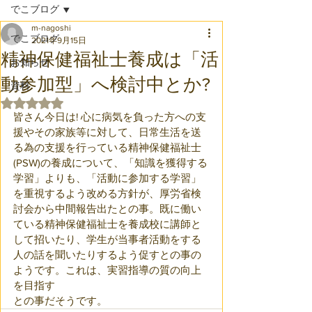
でこブログ
m-nagoshi
でこブログ
2021年9月15日
精神保健福祉士養成は「活
お知らせ
動参加型」へ検討中とか?
資料
5つ星のうちNaNと評価されています。
皆さん今日は! 心に病気を負った方への支
援やその家族等に対して、日常生活を送
る為の支援を行っている精神保健福祉士
(PSW)の養成について、「知識を獲得する
学習」よりも、「活動に参加する学習」
を重視するよう改める方針が、厚労省検
討会から中間報告出たとの事。既に働い
ている精神保健福祉士を養成校に講師と
して招いたり、学生が当事者活動をする
人の話を聞いたりするよう促すとの事の
ようです。これは、実習指導の質の向上
を目指す
との事だそうです。