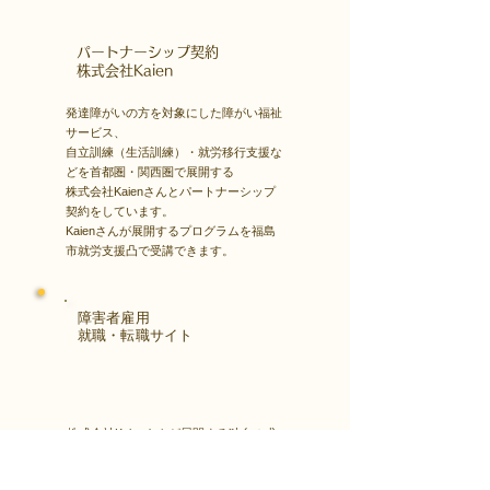
​パートナーシップ契約
​株式会社Kaien
発達障がいの方を対象にした障がい福祉
サービス、
自立訓練（生活訓練）・就労移行支援な
どを首都圏・関西圏で展開する
株式会社Kaienさんとパートナーシップ
契約をしています。
Kaienさんが展開するプログラムを福島
市就労支援凸で受講できます。
障害者雇用
​就職・転職サイト
株式会社Kaienさんが展開する独自の求
人サイト
Minor leagueを利用し、応募もできま