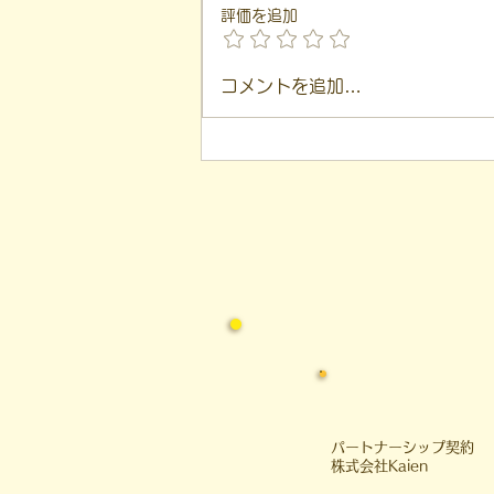
評価を追加
【代表ブログ】冷蔵庫に貼ら
コメントを追加…
れた新聞記事。「超短時間雇
用」が繋いだご家族の希望と
社会への一歩
​パートナーシップ契約
​株式会社Kaien