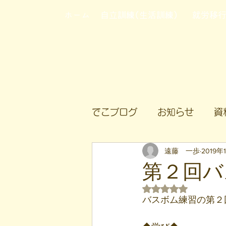
ホーム
自立訓練(生活訓練)
就労移
でこブログ
お知らせ
資
遠藤 一歩
2019年
第２回バ
5つ星のうちNaN
バスボム練習の第２