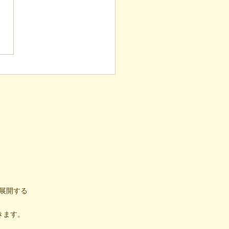
表ブログ】根拠のない応
しない。凸（デコ）流
気づけ」と困難の素因数
（後編）
展開する
きます。