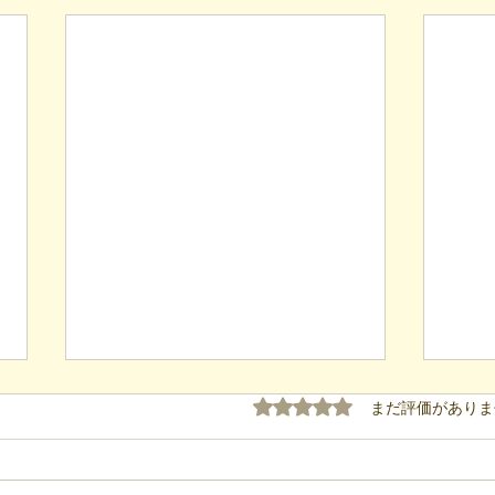
5つ星のうち0と評価され
まだ評価がありま