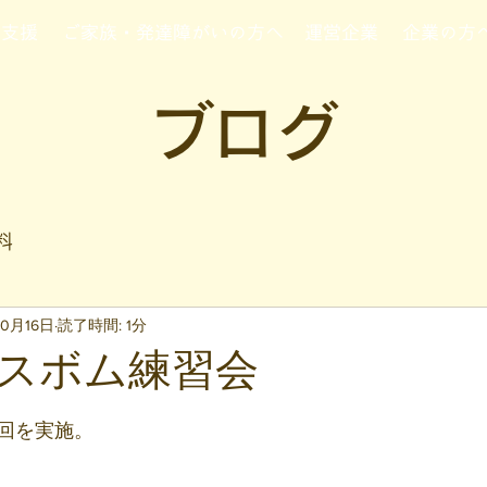
行支援
ご家族・発達障がいの方へ
運営企業
企業の方
ブログ
料
10月16日
読了時間: 1分
スボム練習会
と評価されています。
回を実施。