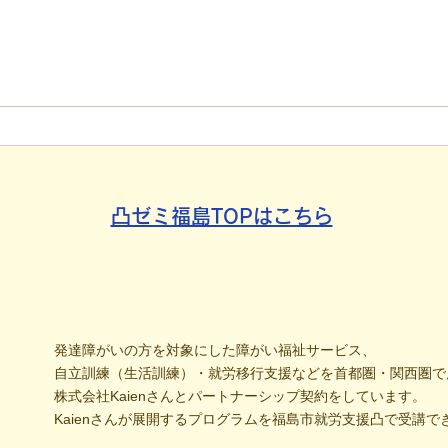
【代表ブログ】毎月40箇所へ
【代
手渡し！4年続く「でこでこ
援は
新聞」が繋ぐ、地域とのあた
「元
たかい輪
分解
凸ゼミ福島TOPはこちら
発達障がいの方を対象にした障がい福祉サービス、
自立訓練（生活訓練）・就労移行支援などを首都圏・関西圏で
株式会社Kaienさんとパートナーシップ契約をしています。
Kaienさんが展開するプログラムを福島市就労支援凸で受講で