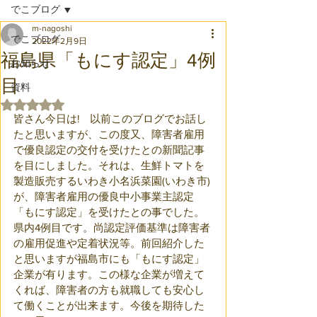
でこブログ
m-nagoshi
でこブログ
2022年2月9日
福島県「もにす認定」4例
お知らせ
目
資料
5つ星のうちNaNと評価されています。
皆さん今日は!　以前このブログでお話し
たと思いますが、この度又、障害者雇用
で優良認定の交付を受けたとの新聞記事
を目にしました。それは、生鮮トマトを
製造販売するいわき小名浜菜園(いわき市)
が、障害者雇用の優良中小事業主認定
「もにす認定」を受けたとの事でした。
県内4例目です。尚認定評価基準は障害者
の雇用促進や定着状況等。前回紹介した
と思いますが福島市にも「もにす認定」
企業が有ります。この様な企業が増えて
くれば、障害者の方も就職しても安心し
て働くことが出来ます。今後を期待した