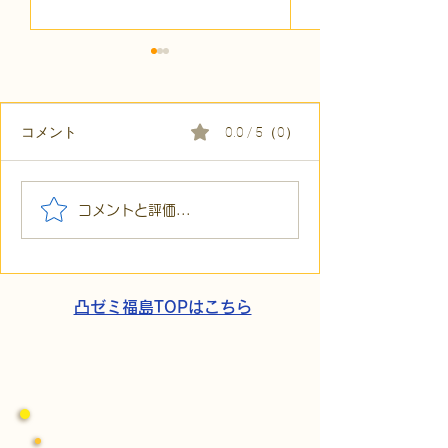
コメント
0.0 / 5（0）
【代表ブログ】毎月40箇
【代表ブログ】
コメントと評価...
所へ手渡し！4年続く「で
い応援はしない
こでこ新聞」が繋ぐ、地
コ）流「元気づ
域とのあたたかい輪
難の素因数分解
凸ゼミ福島TOPはこちら