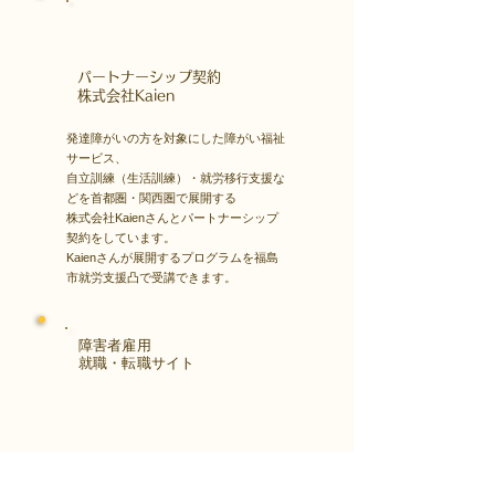
​パートナーシップ契約
​株式会社Kaien
発達障がいの方を対象にした障がい福祉
サービス、
自立訓練（生活訓練）・就労移行支援な
どを首都圏・関西圏で展開する
株式会社Kaienさんとパートナーシップ
契約をしています。
Kaienさんが展開するプログラムを福島
市就労支援凸で受講できます。
障害者雇用
​就職・転職サイト
株式会社Kaienさんが展開する独自の求
人サイト