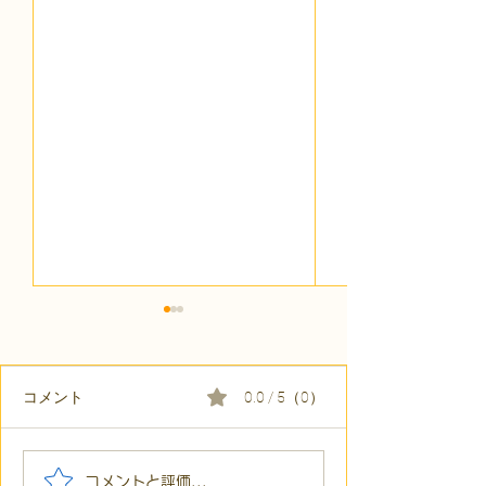
コメント
0.0 / 5（0）
【代表ブログ】「目の前
【代表ブログ】
コメントと評価...