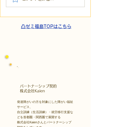
の小石」と自立への伴
貼られた新聞記
走。ASDの方の意思決定
短時間雇用」が
と支援者の葛藤
家族の希望と社
歩
凸ゼミ福島TOPはこちら
​パートナーシップ契約
​株式会社Kaien
発達障がいの方を対象にした障がい福祉
サービス、
自立訓練（生活訓練）・就労移行支援な
どを首都圏・関西圏で展開する
株式会社Kaienさんとパートナーシップ