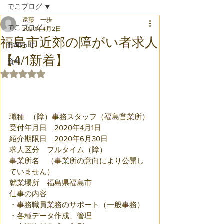
でこブログ
遠藤 一歩
でこブログ
2020年4月2日
福島市近郊の障がい者求人
お知らせ
【4/1新着】
資料
5つ星のうちNaNと評価されています。
職種	（障）事務スタッフ（福島営業所）
受付年月日　2020年4月1日
紹介期限日　2020年6月30日
求人区分　フルタイム（障）
事業所名　（事業所の意向により公開し
ていません）
就業場所　福島県福島市
仕事の内容	
・事務職員業務のサポート（一般事務）
・各種データ作成、管理