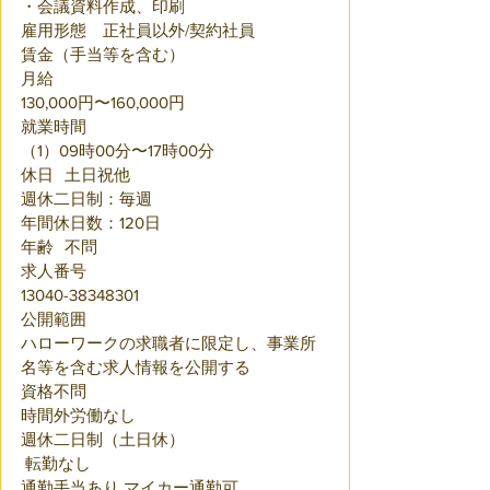
・会議資料作成、印刷
雇用形態　正社員以外/契約社員
賃金（手当等を含む）
月給
130,000円〜160,000円
就業時間	
（1）09時00分〜17時00分
休日	土日祝他
週休二日制：毎週
年間休日数：120日
年齢	不問
求人番号	
13040-38348301
公開範囲	
ハローワークの求職者に限定し、事業所
名等を含む求人情報を公開する
資格不問 
時間外労働なし 
週休二日制（土日休）
 転勤なし 
通勤手当あり マイカー通勤可