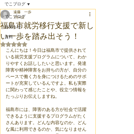
でこブログ
遠藤 一歩
でこブログ
7月4日
福島市就労移行支援で新し
お知らせ
い一歩を踏み出そう！
資料
5つ星のうちNaNと評価されています。
こんにちは！今日は福島市で提供されて
いる就労支援プログラムについて、わか
りやすくお話ししたいと思います。発達
障害や精神障害をお持ちの方が、自分の
ペースで働く力を身につけるためのサポ
ートが充実しているんですよ。私も実際
に関わって感じたことや、役立つ情報を
たっぷりお伝えしますね。
福島市には、障害のある方が社会で活躍
できるように支援するプログラムがたく
さんあります。どんな内容なのか、どん
な風に利用できるのか、気になりません