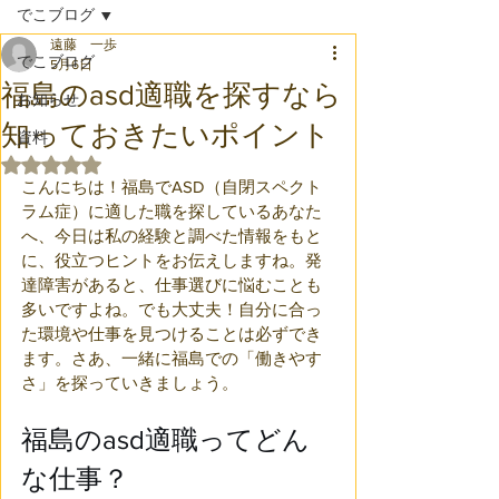
でこブログ
遠藤 一歩
でこブログ
5月6日
福島のasd適職を探すなら
お知らせ
知っておきたいポイント
資料
5つ星のうちNaNと評価されています。
こんにちは！福島でASD（自閉スペクト
ラム症）に適した職を探しているあなた
へ、今日は私の経験と調べた情報をもと
に、役立つヒントをお伝えしますね。発
達障害があると、仕事選びに悩むことも
多いですよね。でも大丈夫！自分に合っ
た環境や仕事を見つけることは必ずでき
ます。さあ、一緒に福島での「働きやす
さ」を探っていきましょう。
福島のasd適職ってどん
な仕事？