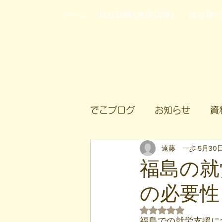
ホーム
自立訓練(生活訓練)
就労移
でこブログ
お知らせ
資
遠藤 一歩
5月30
福島の就
の必要性
5つ星のうちNaN
福島での就労支援に