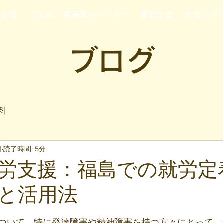
行支援
ご家族・発達障がいの方へ
運営企業
企業の方
ブログ
料
日
読了時間: 5分
労支援：福島での就労定
と活用法
と評価されています。
ついて、特に発達障害や精神障害を持つ方々にとって、