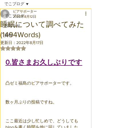
でこブログ
ピアサポーター
でこブログ
2022年8月12日
睡眠について調べてみた
お知らせ
(1494Words)
資料
更新日：
2022年8月17日
5つ星のうちNaNと評価されています。
0.皆さまお久しぶりです
凸ゼミ福島のピアサポーターです。
数ヶ月ぶりの投稿ですね。
ここ最近は少し忙しめで、どうしても
blogを書く時間を他に回していました。