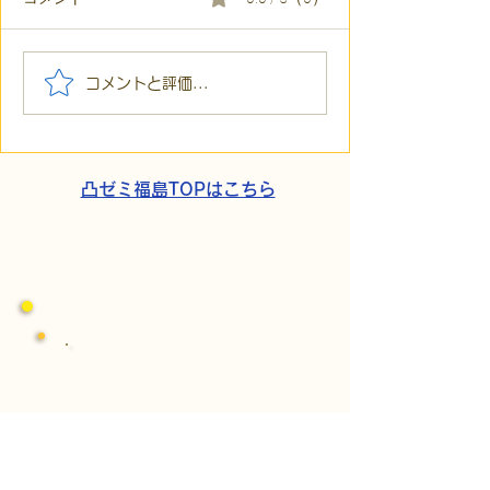
【代表ブログ】冷蔵庫に
【代表ブログ】
コメントと評価...
貼られた新聞記事。「超
所へ手渡し！4
短時間雇用」が繋いだご
こでこ新聞」が
家族の希望と社会への一
域とのあたたか
歩
凸ゼミ福島TOPはこちら
​パートナーシップ契約
​株式会社Kaien
発達障がいの方を対象にした障がい福祉