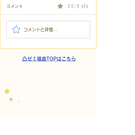
コメント
0.0 / 5（0）
【代表ブログ】冷蔵庫に
【代表ブログ】
コメントと評価...
貼られた新聞記事。「超
所へ手渡し！4
短時間雇用」が繋いだご
こでこ新聞」が
家族の希望と社会への一
域とのあたたか
歩
凸ゼミ福島TOPはこちら
​パートナーシップ契約
​株式会社Kaien