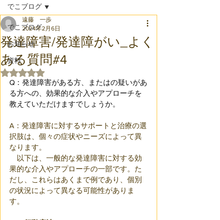
でこブログ
遠藤 一歩
でこブログ
2024年2月6日
発達障害/発達障がい_よく
お知らせ
ある質問#4
資料
5つ星のうちNaNと評価されています。
Q：発達障害がある方、またはの疑いがあ
る方への、効果的な介入やアプローチを
教えていただけますでしょうか。
A：発達障害に対するサポートと治療の選
択肢は、個々の症状やニーズによって異
なります。
　以下は、一般的な発達障害に対する効
果的な介入やアプローチの一部です。た
だし、これらはあくまで例であり、個別
の状況によって異なる可能性がありま
す。