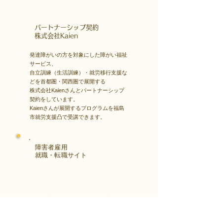
​パートナーシップ契約
​株式会社Kaien
発達障がいの方を対象にした障がい福祉
サービス、
自立訓練（生活訓練）・就労移行支援な
どを首都圏・関西圏で展開する
株式会社Kaienさんとパートナーシップ
契約をしています。
Kaienさんが展開するプログラムを福島
市就労支援凸で受講できます。
障害者雇用
​就職・転職サイト
株式会社Kaienさんが展開する独自の求
人サイト
Minor leagueを利用し、応募もできま