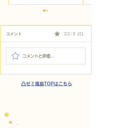
コメント
0.0 / 5（0）
【代表ブログ】アメフト
【代表ブログ】
コメントと評価...
の戦略思考に学ぶ！発達
の小石」と自立
障害の生きづらさを解消
走。ASDの方の
する「計画」の力
と支援者の葛藤
凸ゼミ福島TOPはこちら