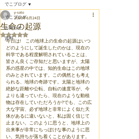
でこブログ
y-sato
でこブログ
2020年6月24日
生命の起源
お知らせ
5つ星のうちNaNと評価されています。
資料
今日は!　この地球上の生命の起源はいつ
どのようにして誕生したのかは、現在の
科学である程度解明されていることは、
皆さん良くご存知だと思いますが、太陽
系の惑星の中では、知的生命はこの地球
のみとされています。この偶然とも考え
られる、地球の奇跡です。太陽と地球の
絶妙な距離や公転、自転の速度等が、今
よりも違っていたら、現在のような動植
物は存在していただろうか?でも、この広
大な宇宙、必ず地球と非常によく似た天
体があるに違いないと、私は固く信じて
止まない。このように思うと、地球上の
出来事が非常にちっぽけな事のように思
い、気持ちが落ち着くことがあります。