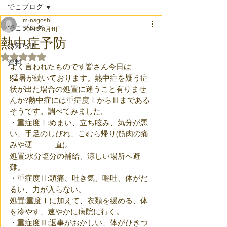
でこブログ
m-nagoshi
でこブログ
2021年8月11日
熱中症予防
お知らせ
5つ星のうちNaNと評価されています。
資料
よく言われたものです皆さん今日は	
!猛暑が続いております。熱中症を疑う症
状が出た場合の処置に迷うこと有りませ
んか?熱中症には重症度ⅠからⅢまである
そうです。調べてみました。
・重症度Ⅰ:めまい、立ち眩み、気分が悪
い、手足のしびれ、こむら帰り(筋肉の痛
みや硬　　　直)。
処置:水分塩分の補給、涼しい場所へ避
難。
・重症度Ⅱ:頭痛、吐き気、嘔吐、体がだ
るい、力が入らない。
処置:重度Ⅰに加えて、衣類を緩める、体
を冷やす、速やかに病院に行く。
・重症度Ⅲ:返事がおかしい、体がひきつ