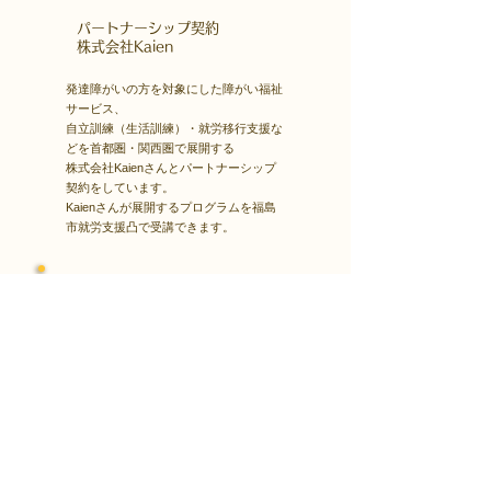
​パートナーシップ契約
​株式会社Kaien
発達障がいの方を対象にした障がい福祉
サービス、
自立訓練（生活訓練）・就労移行支援な
どを首都圏・関西圏で展開する
株式会社Kaienさんとパートナーシップ
契約をしています。
Kaienさんが展開するプログラムを福島
市就労支援凸で受講できます。
障害者雇用
​就職・転職サイト
株式会社Kaienさんが展開する独自の求
人サイト
Minor leagueを利用し、応募もできま
す。
障がい特性への配慮を得ながら、あなた