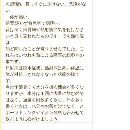
る(痙攣)、真っすぐに歩けない、意識がな
い、
　体が熱い。
処置:迷わず救急車で病院へ!
昔は良く日射病や熱射病に気を付けなさ
いと良く言われたものです。でも熱中症
は
殆ど聞いたことが有りませんでした。こ
れらはいづれも熱による障害の総称との
事です。
日射病は脱水症状、熱射病は高い体温に
体が対処しきれなくなった状態の様で
す。
今の季節暑くて水分を摂る機会が多くな
りますが、水分は１回に大量に飲むので
はなく、適量を回数多く飲む、汗を多く
書くときは、水分やお茶だけでなく、ス
ポーツドリンクやイオン飲料も合わせて
飲むように心がけましょう。