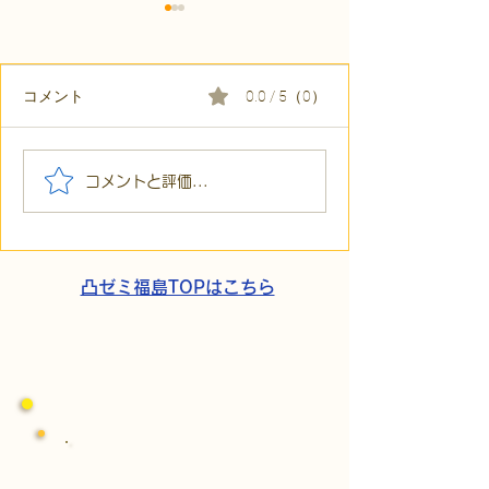
コメント
0.0 / 5（0）
【代表ブログ】「目の前
【代表ブログ】
コメントと評価...
の小石」と自立への伴
貼られた新聞記
走。ASDの方の意思決定
短時間雇用」が
と支援者の葛藤
家族の希望と社
歩
凸ゼミ福島TOPはこちら