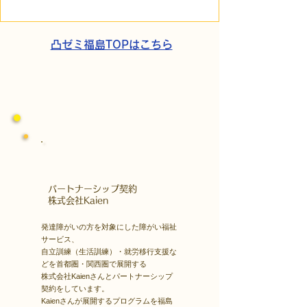
障害の生きづらさを解消
走。ASDの方の
する「計画」の力
と支援者の葛藤
凸ゼミ福島TOPはこちら
​パートナーシップ契約
​株式会社Kaien
発達障がいの方を対象にした障がい福祉
サービス、
自立訓練（生活訓練）・就労移行支援な
どを首都圏・関西圏で展開する
株式会社Kaienさんとパートナーシップ
契約をしています。
Kaienさんが展開するプログラムを福島