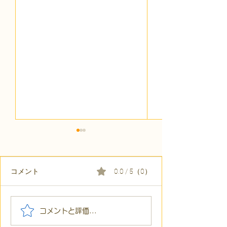
コメント
0.0 / 5（0）
【代表ブログ】アメフト
【代表ブログ】
コメントと評価...
の戦略思考に学ぶ！発達
の小石」と自立