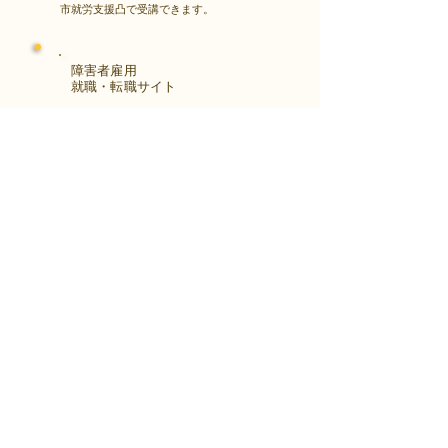
市就労支援凸で受講できます。
障害者雇用
​就職・転職サイト
株式会社Kaienさんが展開する独自の求
人サイト
Minor leagueを利用し、応募もできま
す。
障がい特性への配慮を得ながら、あなた
の強みや専門性を活かせる仕事を見つけ
る求人サイトです。
はじめははこちら
アクセス