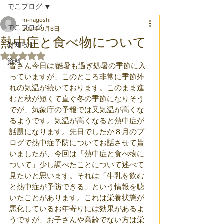
でこブログ
m-nagoshi
でこブログ
2021年9月8日
熱中症と食べ物について
お知らせ
5つ星のうちNaNと評価されています。
資料
皆さん今日は!酷暑も過ぎ処暑の季節に入
っていますが、このところ非常に季節外
れの気温が続いております。このまま進
むと秋が短くて直ぐ冬の季節になりそう
でが、気象庁の予報では又気温が高くな
るようです。気温が高くなると熱中症が
話題になります。先日でしたか８月のブ
ログで熱中症予防についてお話させて貰
いましたが、今回は「熱中症と食べ物に
ついて」少し調べたことについて述べて
見たいと思います。それは「牛乳を飲む
と熱中症が予防できる」という情報を聴
いたことがあります。これは栄養状態が
悪化しているお年寄りには効果があるよ
うですが、お子さんや高齢でない方は栄