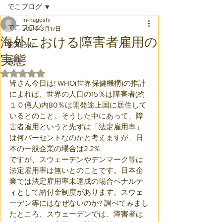
でこブログ
m-nagoshi
でこブログ
2021年3月17日
海外における障害者雇用の
お知らせ
実態
資料
5つ星のうちNaNと評価されています。
皆さん今日は! WHO(世界保健機構)の推計
によれば、世界の人口の15％は障害者(約
１０億人)内80％は開発途上国に居住して
いるとのこと。そうした中にあって、障
害者雇用というと先ずは「法定雇用率」
は何パーセントなのかと考えますが、日
本の一般企業の場合は2.2%
ですが、スウェーデンやデンマーク等は
法定雇用率は無いとのことです。日本企
業では法定雇用率未達成の場合ペナルテ
ィとして納付金制度があります。スウェ
ーデン等にはなぜないのか? 調べてみまし
たところ、スウェーデンでは、障害者は