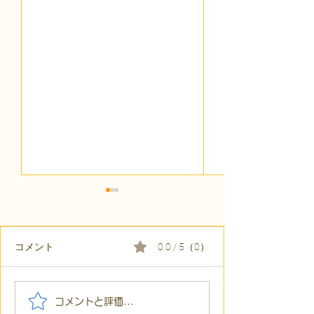
コメント
0.0 / 5（0）
【代表ブログ】アメフト
【代表ブログ】
コメントと評価...