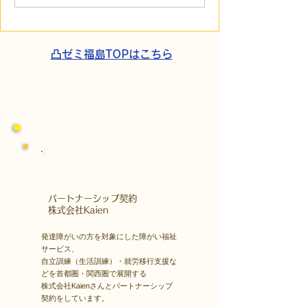
の戦略思考に学ぶ！発達
の小石」と自立
障害の生きづらさを解消
走。ASDの方の
する「計画」の力
と支援者の葛藤
凸ゼミ福島TOPはこちら
​パートナーシップ契約
​株式会社Kaien
発達障がいの方を対象にした障がい福祉
サービス、
自立訓練（生活訓練）・就労移行支援な
どを首都圏・関西圏で展開する
株式会社Kaienさんとパートナーシップ
契約をしています。