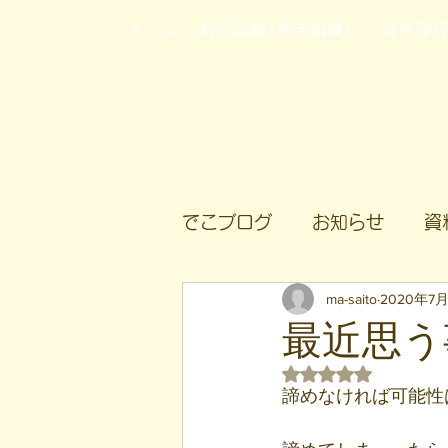
ホーム
自立訓練(生活訓練)
就労移
でこブログ
お知らせ
資
ma-saito
2020年7
最近思う
5つ星のうちNaN
諦めなければ
可能性