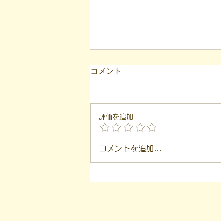
【代表ブログ】アメフトの戦
コメント
略思考に学ぶ！発達障害の生
きづらさを解消する「計画」
こんにちは！ 福島市就労支援凸
の力
（デコ）の代表、 遠藤一歩で
評価を追加
す。 このブログは、 私が日々の
支援や運営の中で感じた 「気づ
き」を基に言葉にしています。
コメントを追加…
「建物は2階建てられる」 という
言葉があります。 1度目は頭の中
や紙の上の 「設計図（計画）」
として、 2度目はその設計図をも
とに 「現実の建物」として建て
られる、 という意味です。 本日