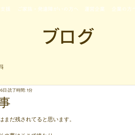
行支援
ご家族・発達障がいの方へ
運営企業
企業の方
ブログ
料
月6日
読了時間: 1分
事
と評価されています。
はまだ残されてると思います。