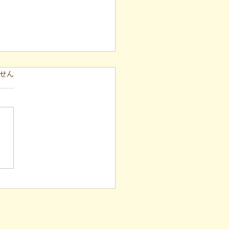
ています。
せん
表ブログ】冷蔵庫に貼ら
新聞記事。「超短時間雇
が繋いだご家族の希望と
への一歩