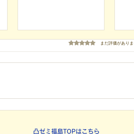
5つ星のうち0と評価され
まだ評価がありま
【代表ブログ】「目の前の小
【代
石」と自立への伴走。ASDの
れた
方の意思決定と支援者の葛藤
用」
社会
凸ゼミ福島TOPはこちら