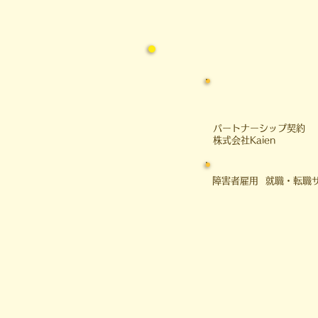
は、 私の大学時代のアメフト経
験を交えながら、 社会を生き抜
く
​パートナーシップ契約
​株式会社Kaien
障害者雇用 就職・転職