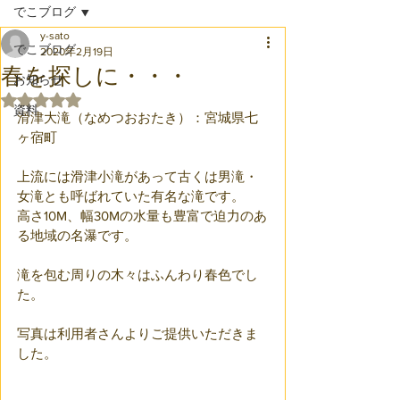
でこブログ
y-sato
でこブログ
2020年2月19日
春を探しに・・・
お知らせ
5つ星のうちNaNと評価されています。
資料
滑津大滝（なめつおおたき）：宮城県七
ヶ宿町
上流には滑津小滝があって古くは男滝・
女滝とも呼ばれていた有名な滝です。
高さ10M、幅30Mの水量も豊富で迫力のあ
る地域の名瀑です。
滝を包む周りの木々はふんわり春色でし
た。
写真は利用者さんよりご提供いただきま
した。