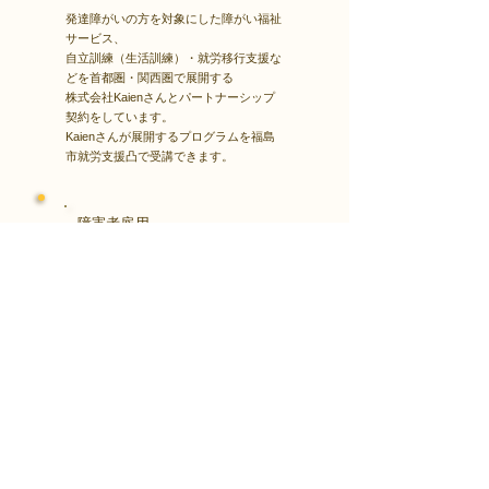
発達障がいの方を対象にした障がい福祉
サービス、
自立訓練（生活訓練）・就労移行支援な
どを首都圏・関西圏で展開する
株式会社Kaienさんとパートナーシップ
契約をしています。
Kaienさんが展開するプログラムを福島
市就労支援凸で受講できます。
障害者雇用
​就職・転職サイト
株式会社Kaienさんが展開する独自の求
人サイト
Minor leagueを利用し、応募もできま
す。
障がい特性への配慮を得ながら、あなた
の強みや専門性を活かせる仕事を見つけ
る求人サイトです。