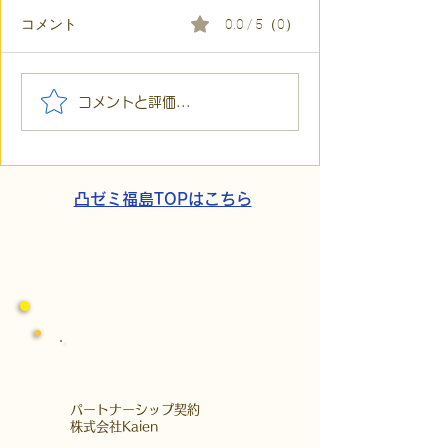
コメント
0.0 / 5（0）
【代表ブログ】「目の前
【代表ブログ】
コメントと評価...
の小石」と自立への伴
貼られた新聞記
走。ASDの方の意思決定
短時間雇用」が
と支援者の葛藤
家族の希望と社
歩
凸ゼミ福島TOPはこちら
​パートナーシップ契約
​株式会社Kaien