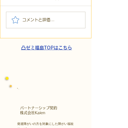
【代表ブログ】毎月40箇
【代表ブログ】
コメントと評価...
所へ手渡し！4年続く「で
い応援はしない
こでこ新聞」が繋ぐ、地
コ）流「元気づ
域とのあたたかい輪
難の素因数分解
凸ゼミ福島TOPはこちら
​パートナーシップ契約
​株式会社Kaien
発達障がいの方を対象にした障がい福祉