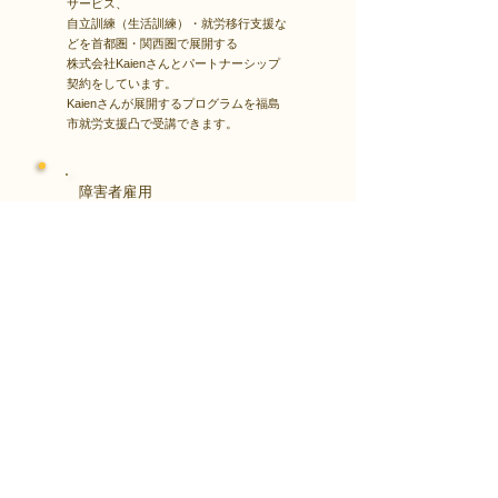
サービス、
自立訓練（生活訓練）・就労移行支援な
どを首都圏・関西圏で展開する
株式会社Kaienさんとパートナーシップ
契約をしています。
Kaienさんが展開するプログラムを福島
市就労支援凸で受講できます。
障害者雇用
​就職・転職サイト
株式会社Kaienさんが展開する独自の求
人サイト
Minor leagueを利用し、応募もできま
す。
障がい特性への配慮を得ながら、あなた
の強みや専門性を活かせる仕事を見つけ
る求人サイトです。