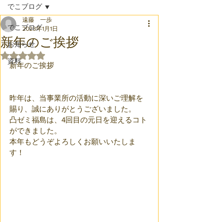
でこブログ
遠藤 一歩
でこブログ
2023年1月1日
新年のご挨拶
お知らせ
5つ星のうちNaNと評価されています。
資料
新年のご挨拶
昨年は、当事業所の活動に深いご理解を
賜り、誠にありがとうございました。
凸ゼミ福島は、4回目の元日を迎えるコト
ができました。
本年もどうぞよろしくお願いいたしま
す！