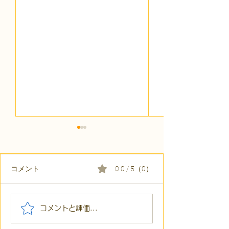
コメント
0.0 / 5（0）
【代表ブログ】冷蔵庫に
【代表ブログ】
コメントと評価...
貼られた新聞記事。「超
所へ手渡し！4