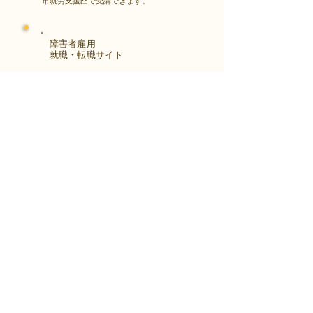
市就労支援凸で受講できます。
障害者雇用
​就職・転職サイト
株式会社Kaienさんが展開する独自の求
人サイト
Minor leagueを利用し、応募もできま
す。
障がい特性への配慮を得ながら、あなた
の強みや専門性を活かせる仕事を見つけ
る求人サイトです。
はじめははこちら
アクセス