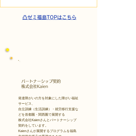
短時間雇用」が繋いだご
こでこ新聞」が
家族の希望と社会への一
域とのあたたか
歩
凸ゼミ福島TOPはこちら
​パートナーシップ契約
​株式会社Kaien
発達障がいの方を対象にした障がい福祉
サービス、
自立訓練（生活訓練）・就労移行支援な
どを首都圏・関西圏で展開する
株式会社Kaienさんとパートナーシップ
契約をしています。
Kaienさんが展開するプログラムを福島