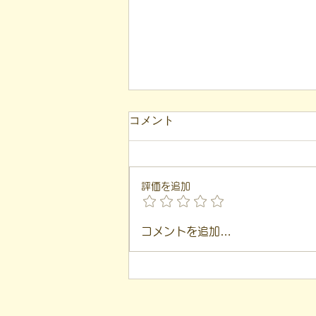
コメント
評価を追加
【代表ブログ】アメフトの戦
コメントを追加…
略思考に学ぶ！発達障害の生
きづらさを解消する「計画」
の力