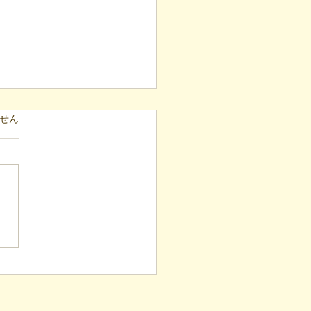
ています。
せん
表ブログ】冷蔵庫に貼ら
新聞記事。「超短時間雇
が繋いだご家族の希望と
への一歩