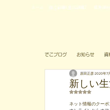
ホーム
自立訓練(生活訓練)
就労移
でこブログ
お知らせ
資
原田正彦
2020年7
新しい生
5つ星のうちNaN
ネット情報のクーポ