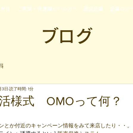
行支援
ご家族・発達障がいの方へ
運営企業
企業の方
ブログ
料
月3日
読了時間: 1分
活様式 OMOって何？
と評価されています。
ンとか付近のキャンペーン情報をみて来店したり・・。