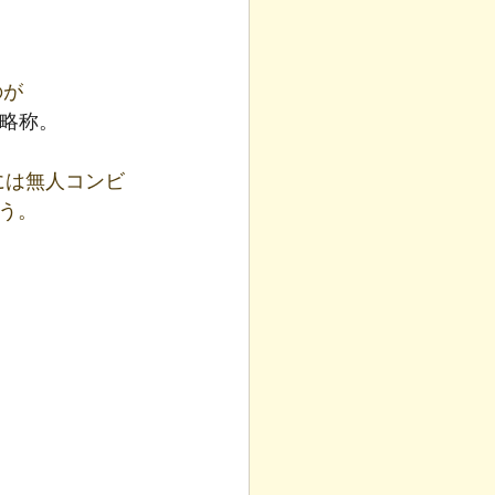
のが
e）の略称。
には無人コンビ
う。