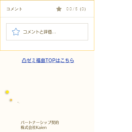
コメント
0.0 / 5（0）
【代表ブログ】「目の前
【代表ブログ】
コメントと評価...
の小石」と自立への伴
貼られた新聞記
走。ASDの方の意思決定
短時間雇用」が
と支援者の葛藤
家族の希望と社
歩
凸ゼミ福島TOPはこちら
​パートナーシップ契約
​株式会社Kaien