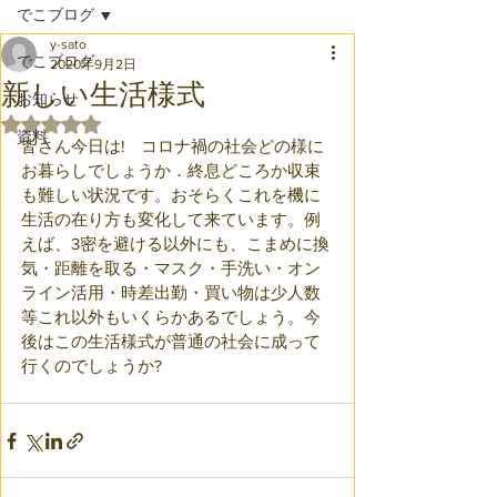
でこブログ
y-sato
でこブログ
2020年9月2日
新しい生活様式
お知らせ
5つ星のうちNaNと評価されています。
資料
皆さん今日は!　コロナ禍の社会どの様に
お暮らしでしょうか．終息どころか収束
も難しい状況です。おそらくこれを機に
生活の在り方も変化して来ています。例
えば、3密を避ける以外にも、こまめに換
気・距離を取る・マスク・手洗い・オン
ライン活用・時差出勤・買い物は少人数
等これ以外もいくらかあるでしょう。今
後はこの生活様式が普通の社会に成って
行くのでしょうか?