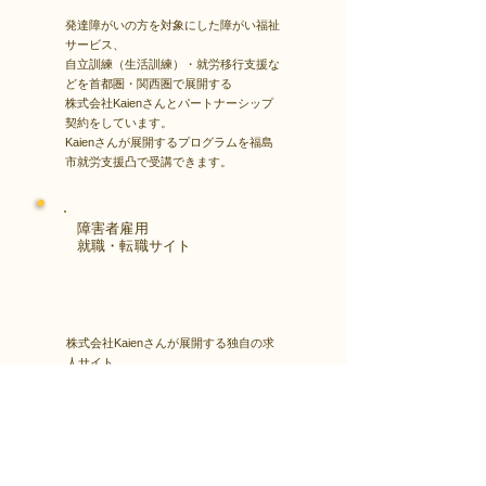
発達障がいの方を対象にした障がい福祉
サービス、
自立訓練（生活訓練）・就労移行支援な
どを首都圏・関西圏で展開する
株式会社Kaienさんとパートナーシップ
契約をしています。
Kaienさんが展開するプログラムを福島
市就労支援凸で受講できます。
障害者雇用
​就職・転職サイト
株式会社Kaienさんが展開する独自の求
人サイト
Minor leagueを利用し、応募もできま
す。
障がい特性への配慮を得ながら、あなた
の強みや専門性を活かせる仕事を見つけ
る求人サイトです。