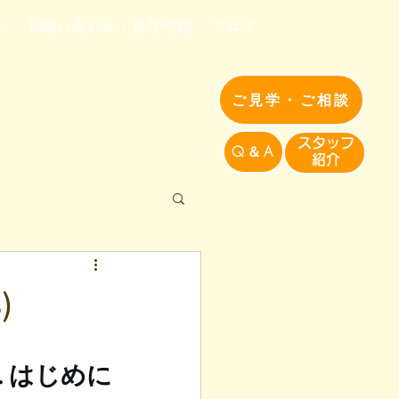
へ
お問い合わせ・見学予約
ブログ
ご見学・ご相談
​スタッフ
Q＆A
紹介​
)
1. はじめに