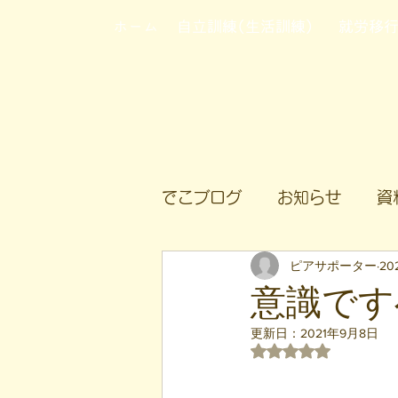
ホーム
自立訓練(生活訓練)
就労移
でこブログ
お知らせ
資
ピアサポーター
20
意識ですべ
更新日：
2021年9月8日
5つ星のうちNaN