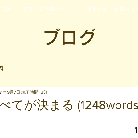
行支援
ご家族・発達障がいの方へ
運営企業
企業の方
ブログ
料
21年9月7日
読了時間: 3分
てが決まる (1248words
と評価されています。