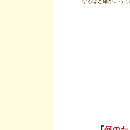
なるほど確かにって
『
何のた