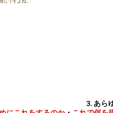
感じですよね。
3. あ
めにこれをするのか
・
これで何を