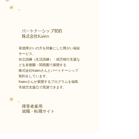
​パートナーシップ契約
​株式会社Kaien
発達障がいの方を対象にした障がい福祉
サービス、
自立訓練（生活訓練）・就労移行支援な
どを首都圏・関西圏で展開する
株式会社Kaienさんとパートナーシップ
契約をしています。
Kaienさんが展開するプログラムを福島
市就労支援凸で受講できます。
障害者雇用
​就職・転職サイト