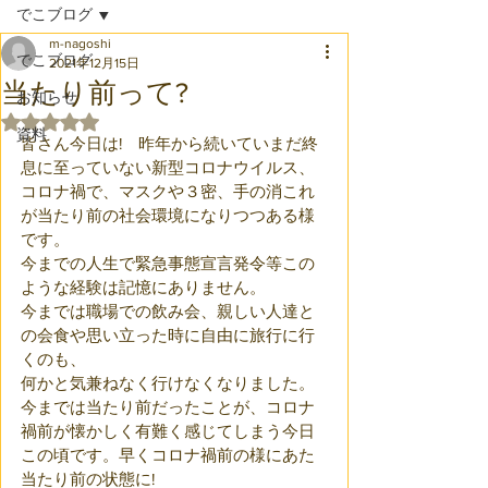
でこブログ
m-nagoshi
でこブログ
2021年12月15日
当たり前って?
お知らせ
5つ星のうちNaNと評価されています。
資料
皆さん今日は!　昨年から続いていまだ終
息に至っていない新型コロナウイルス、
コロナ禍で、マスクや３密、手の消これ
が当たり前の社会環境になりつつある様
です。
今までの人生で緊急事態宣言発令等この
ような経験は記憶にありません。
今までは職場での飲み会、親しい人達と
の会食や思い立った時に自由に旅行に行
くのも、
何かと気兼ねなく行けなくなりました。
今までは当たり前だったことが、コロナ
禍前が懐かしく有難く感じてしまう今日
この頃です。早くコロナ禍前の様にあた
当たり前の状態に!