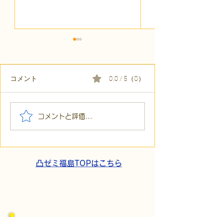
コメント
0.0 / 5（0）
【代表ブログ】冷蔵庫に
【代表ブログ】
コメントと評価...
貼られた新聞記事。「超
所へ手渡し！4
短時間雇用」が繋いだご
こでこ新聞」が
家族の希望と社会への一
域とのあたたか
歩
凸ゼミ福島TOPはこちら