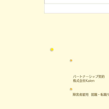
れた新聞記事。「超短時間雇
用」が繋いだご家族の希望と
社会への一歩
​パートナーシップ契約
​株式会社Kaien
障害者雇用 就職・転職