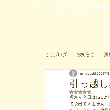
ホーム
自立訓練(生活訓練)
就労移
でこブログ
お知らせ
資
m-nagoshi
2021年
引っ越し
5つ星のうちNaN
皆さん今日は! 20
て脱出できません。