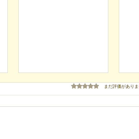
5つ星のうち0と評価され
まだ評価がありま
【代表ブログ】毎月40箇所へ
【代