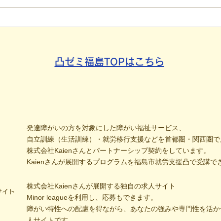
手渡し！4年続く「でこでこ
援は
新聞」が繋ぐ、地域とのあた
「元
たかい輪
分解
凸ゼミ福島TOPはこちら
発達障がいの方を対象にした障がい福祉サービス、
自立訓練（生活訓練）・就労移行支援などを首都圏・関西圏で
株式会社Kaienさんとパートナーシップ契約をしています。
Kaienさんが展開するプログラムを福島市就労支援凸で受講で
株式会社Kaienさんが展開する独自の求人サイト
サイト
Minor leagueを利用し、応募もできます。
障がい特性への配慮を得ながら、あなたの強みや専門性を活か
人サイトです。