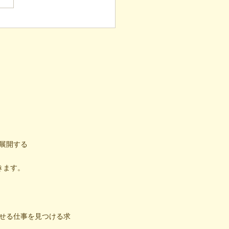
しない。凸（デコ）流
気づけ」と困難の素因数
（後編）
展開する
きます。
せる仕事を見つける求