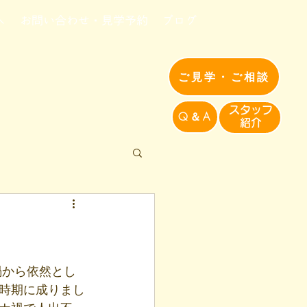
へ
お問い合わせ・見学予約
ブログ
ご見学・ご相談
​スタッフ
Q＆A
紹介​
禍から依然とし
時期に成りまし