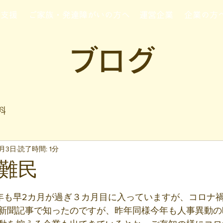
行支援
ご家族・発達障がいの方へ
運営企業
企業の方
ブログ
料
3月3日
読了時間: 1分
難民
と評価されています。
21年も早2カ月が過ぎ３カ月目に入っていますが、コロナ
新聞記事で知ったのですが、昨年同様今年も人事異動の