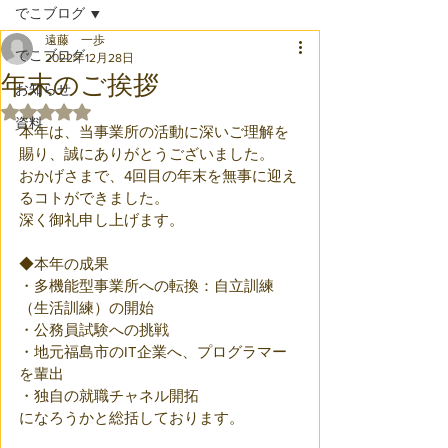
でこブログ
遠藤 一歩
でこブログ
2022年12月28日
年末のご挨拶
お知らせ
5つ星のうちNaNと評価されています。
資料
本年は、当事業所の活動に深いご理解を
賜り、誠にありがとうございました。
おかげさまで、4回目の年末を無事に迎え
るコトができました。
深く御礼申し上げます。
◆本年の成果
・多機能型事業所への転換：自立訓練
（生活訓練）の開始
・公務員試験への挑戦
・地元福島市のIT企業へ、プログラマー
を輩出
・独自の就職チャネル開拓
になろうかと総括しております。