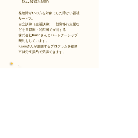
​株式会社Kaien
発達障がいの方を対象にした障がい福祉
サービス、
自立訓練（生活訓練）・就労移行支援な
どを首都圏・関西圏で展開する
株式会社Kaienさんとパートナーシップ
契約をしています。
Kaienさんが展開するプログラムを福島
市就労支援凸で受講できます。
障害者雇用
​就職・転職サイト
株式会社Kaienさんが展開する独自の求
人サイト
Minor leagueを利用し、応募もできま
す。
障がい特性への配慮を得ながら、あなた
の強みや専門性を活かせる仕事を見つけ
る求人サイトです。