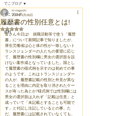
でこブログ
m-nagoshi
でこブログ
2021年5月26日
履歴書の性別任意とは!
お知らせ
5つ星のうちNaNと評価されています。
資料
皆さん今日は!　就職活動等で使う「履歴
書」について新聞記事で知りましたが、
厚生労働省は心と体の性が一致しないト
ランスジェンダーの人たちの要望に応じ
て、履歴書の性別欄に男女の選択肢を設
けない案作成となっていました。国とし
て履歴書の様式例を示すのは初めての事
のようです。これはトランスジェンダー
の人が、履歴書記載の性別と外見が異な
ることを理由に内定を取り消されたケー
スが有った為とか?様式例では性別欄には
男女の選択肢は入れず「記載は任意」と
成っていて「未記載とすることも可能で
す」と付記し注記しているとの事。た
だ、履歴書には記載されていなくても、