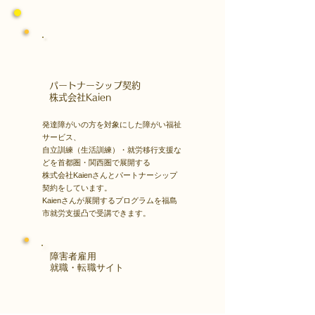
​パートナーシップ契約
​株式会社Kaien
発達障がいの方を対象にした障がい福祉
サービス、
自立訓練（生活訓練）・就労移行支援な
どを首都圏・関西圏で展開する
株式会社Kaienさんとパートナーシップ
契約をしています。
Kaienさんが展開するプログラムを福島
市就労支援凸で受講できます。
障害者雇用
​就職・転職サイト