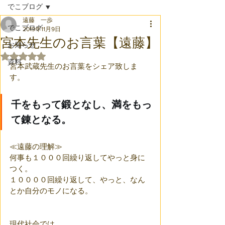
でこブログ
遠藤 一歩
でこブログ
2019年11月9日
宮本先生のお言葉【遠藤】
お知らせ
5つ星のうちNaNと評価されています。
資料
宮本武蔵先生のお言葉をシェア致しま
す。
千をもって鍛となし、満をもっ
て錬となる。
≪遠藤の理解≫
何事も１０００回繰り返してやっと身に
つく。
１００００回繰り返して、やっと、なん
とか自分のモノになる。
現代社会では、