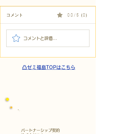
コメント
0.0 / 5（0）
【代表ブログ】冷蔵庫に
【代表ブログ】
コメントと評価...
貼られた新聞記事。「超
所へ手渡し！4
短時間雇用」が繋いだご
こでこ新聞」が
家族の希望と社会への一
域とのあたたか
歩
凸ゼミ福島TOPはこちら
​パートナーシップ契約