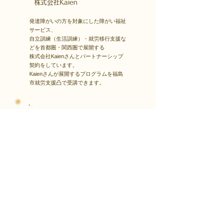
​株式会社Kaien
発達障がいの方を対象にした障がい福祉
サービス、
自立訓練（生活訓練）・就労移行支援な
どを首都圏・関西圏で展開する
株式会社Kaienさんとパートナーシップ
契約をしています。
Kaienさんが展開するプログラムを福島
市就労支援凸で受講できます。
障害者雇用
​就職・転職サイト
株式会社Kaienさんが展開する独自の求
人サイト
Minor leagueを利用し、応募もできま
す。
障がい特性への配慮を得ながら、あなた
の強みや専門性を活かせる仕事を見つけ
る求人サイトです。