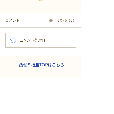
コメント
0.0 / 5（0）
【代表ブログ】「目の前
【代表ブログ】
コメントと評価...
の小石」と自立への伴
貼られた新聞記
走。ASDの方の意思決定
短時間雇用」が
と支援者の葛藤
家族の希望と社
歩
凸ゼミ福島TOPはこちら