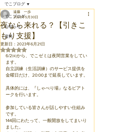
でこブログ
遠藤 一歩
でこブログ
2023年5月30日
夜なら来れる？【引きこ
お知らせ
もり支援】
資料
更新日：
2023年6月21日
5つ星のうちNaNと評価されています。
6/2㈮から、でこゼミは夜間営業をしてい
ます。
自立訓練（生活訓練）のサービス提供を
金曜日だけ、20:00まで延長しています。
具体的には、『しゃべり場』なるピアト
ークを行います。
参加している皆さんが話しやすい仕組み
です。
144回にわたって、一般開放をしてまいり
ました。