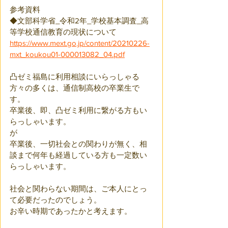
参考資料
◆文部科学省_令和2年_学校基本調査_高
等学校通信教育の現状について　
https://www.mext.go.jp/content/20210226-
mxt_koukou01-000013082_04.pdf
凸ゼミ福島に利用相談にいらっしゃる
方々の多くは、通信制高校の卒業生で
す。
卒業後、即、凸ゼミ利用に繋がる方もい
らっしゃいます。
が
卒業後、一切社会との関わりが無く、相
談まで何年も経過している方も一定数い
らっしゃいます。
社会と関わらない期間は、ご本人にとっ
て必要だったのでしょう。
お辛い時期であったかと考えます。