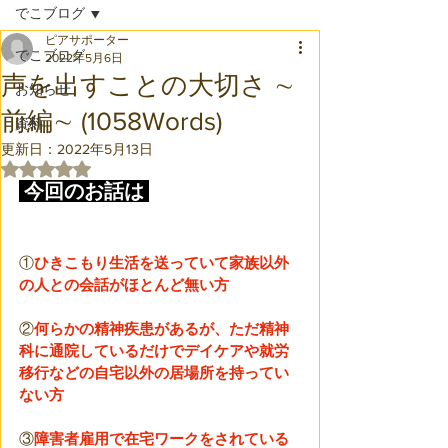
でこブログ
ピアサポーター
でこブログ
2022年5月6日
声を出すことの大切さ ∼
お知らせ
前編∼ (1058Words)
資料
更新日：
2022年5月13日
5つ星のうちNaNと評価されています。
 今回のお話は 
①
ひきこもり生活を送っていて家族以外
の人との会話がほとんど無い方
②
何らかの精神疾患があるが、ただ精神
科に通院しているだけでデイケアや就労
移行などの自宅以外の居場所を持ってい
ない方
③
障害者雇用で在宅ワークをされている