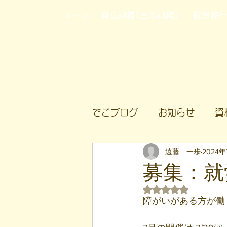
ホーム
自立訓練(生活訓練)
就労移
でこブログ
お知らせ
資
遠藤 一歩
2024年
募集：就
5つ星のうちNaN
障がいがある方が働