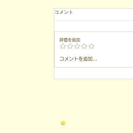
【代表ブログ】アメフトの戦
コメント
略思考に学ぶ！発達障害の生
きづらさを解消する「計画」
こんにちは！ 福島市就労支援凸
の力
（デコ）の代表、 遠藤一歩で
評価を追加
す。 このブログは、 私が日々の
支援や運営の中で感じた 「気づ
き」を基に言葉にしています。
コメントを追加…
「建物は2階建てられる」 という
言葉があります。 1度目は頭の中
や紙の上の 「設計図（計画）」
として、 2度目はその設計図をも
とに 「現実の建物」として建て
られる、 という意味です。 本日
は、 私の大学時代のアメフト経
験を交えながら、 社会を生き抜
く