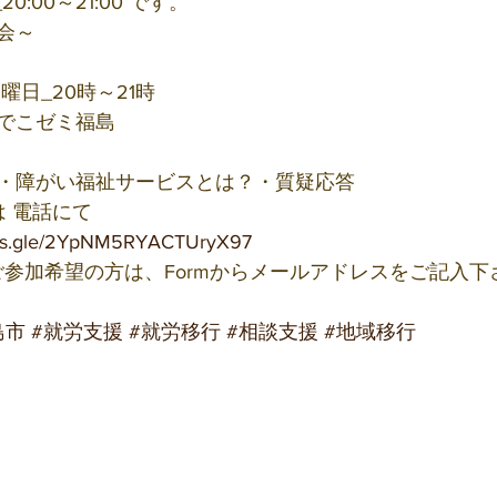
20:00～21:00 です。
会～
曜日_20時～21時
 でこゼミ福島
・障がい福祉サービスとは？・質疑応答
は 電話にて
orms.gle/2YpNM5RYACTUryX97
ご参加希望の方は、Formからメールアドレスをご記入下
島市
#就労支援
#就労移行
#相談支援
#地域移行