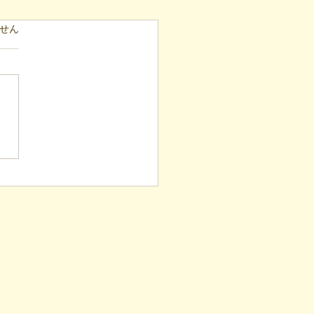
ています。
せん
表ブログ】冷蔵庫に貼ら
新聞記事。「超短時間雇
が繋いだご家族の希望と
への一歩