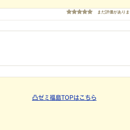
5つ星のうち0と評価され
まだ評価がありま
【代表ブログ】「目の前の小
【代
石」と自立への伴走。ASDの
れた
方の意思決定と支援者の葛藤
用」
社会
凸ゼミ福島TOPはこちら