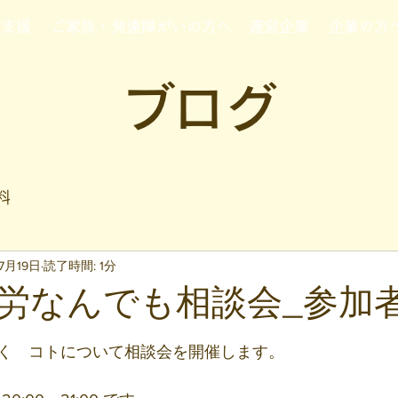
行支援
ご家族・発達障がいの方へ
運営企業
企業の方
ブログ
料
7月19日
読了時間: 1分
労なんでも相談会_参加
と評価されています。
く　コトについて相談会を開催します。