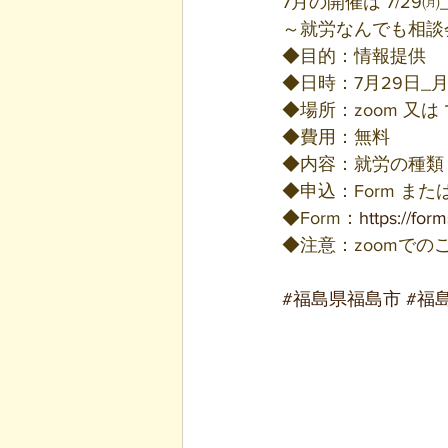
7月の開催は 7/29㈪_
～就労なんでも相談
◆目的：情報提供
◆日時：7月29日_月
◆場所：zoom 又は
◆費用：無料
◆内容：就労の種類
◆申込：Form また
◆Form：
https://f
◆注意：zoomでの
#福島県福島市
#福