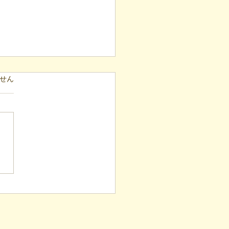
ています。
せん
表ブログ】毎月40箇所へ
し！4年続く「でこでこ
」が繋ぐ、地域とのあた
い輪