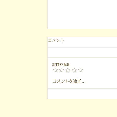
コメント
評価を追加
【代表ブログ】「目の前の小
コメントを追加…
石」と自立への伴走。ASDの
方の意思決定と支援者の葛藤