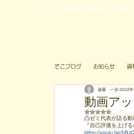
ホーム
自立訓練(生活訓練)
就労移
でこブログ
お知らせ
資
遠藤 一歩
2022
動画アッ
5つ星のうちNaN
凸ゼミ代表が語る動
『自己評価を上げる
https://youtu.be/hB