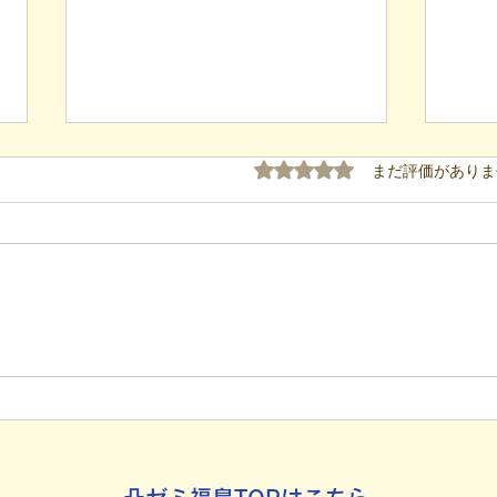
5つ星のうち0と評価され
まだ評価がありま
【代表ブログ】冷蔵庫に貼ら
【代
れた新聞記事。「超短時間雇
手渡
用」が繋いだご家族の希望と
新聞
社会への一歩
たか