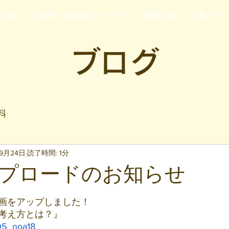
行支援
ご家族・発達障がいの方へ
運営企業
企業の方
ブログ
料
年9月24日
読了時間: 1分
プロードのお知らせ
と評価されています。
画をアップしました！
考え方とは？』
JQ5_noa18