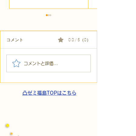
コメント
0.0 / 5（0）
【代表ブログ】冷蔵庫に
【代表ブログ】
コメントと評価...
貼られた新聞記事。「超
所へ手渡し！4
短時間雇用」が繋いだご
こでこ新聞」が
家族の希望と社会への一
域とのあたたか
歩
凸ゼミ福島TOPはこちら