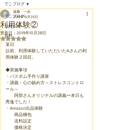
でこブログ
遠藤 一歩
でこブログ
2019年10月25日
利用体験②
お知らせ
更新日：
2019年10月28日
資料
5つ星のうちNaNと評価されています。
某日
以前、利用体験していただいたAさんの利
用体験２回目。
◆実施事項
・バスボム手作り講座
・講義：心の鎮め方～ストレスコントロ
ール～
　　阿部さんオリジナルの講義ー本日も
秀逸でした！
・Amazon出品体験
　　商品梱包
　　送料設定
　　価格決定