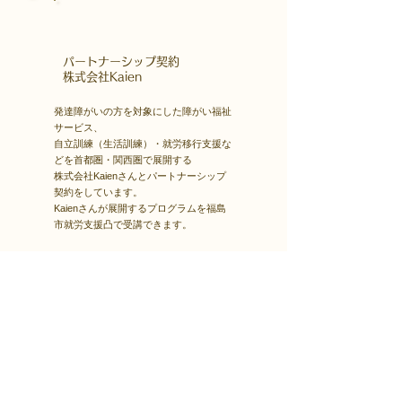
​パートナーシップ契約
​株式会社Kaien
発達障がいの方を対象にした障がい福祉
サービス、
自立訓練（生活訓練）・就労移行支援な
どを首都圏・関西圏で展開する
株式会社Kaienさんとパートナーシップ
契約をしています。
Kaienさんが展開するプログラムを福島
市就労支援凸で受講できます。
障害者雇用
​就職・転職サイト
株式会社Kaienさんが展開する独自の求
人サイト