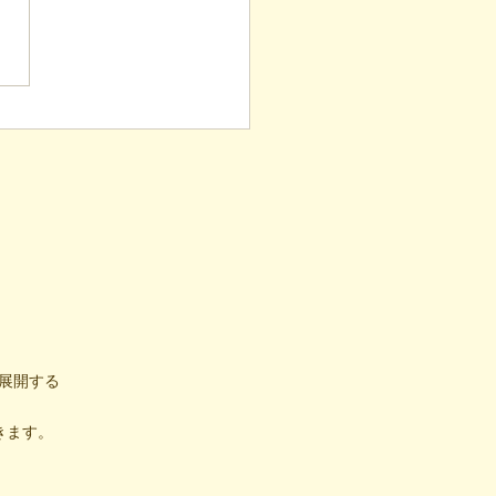
表ブログ】毎月40箇所へ
し！4年続く「でこでこ
」が繋ぐ、地域とのあた
い輪
展開する
きます。