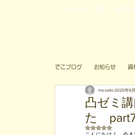
ホーム
自立訓練(生活訓練)
就労移
でこブログ
お知らせ
資
ma-saito
2020年6
凸ゼミ講
た part
5つ星のうちNaN
こんにちは！。今ま