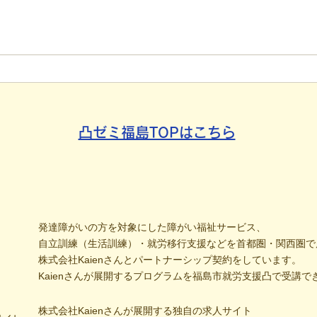
【代表ブログ】冷蔵庫に貼ら
【代
れた新聞記事。「超短時間雇
手渡
用」が繋いだご家族の希望と
新聞
社会への一歩
たか
凸ゼミ福島TOPはこちら
発達障がいの方を対象にした障がい福祉サービス、
自立訓練（生活訓練）・就労移行支援などを首都圏・関西圏で
株式会社Kaienさんとパートナーシップ契約をしています。
Kaienさんが展開するプログラムを福島市就労支援凸で受講で
株式会社Kaienさんが展開する独自の求人サイト