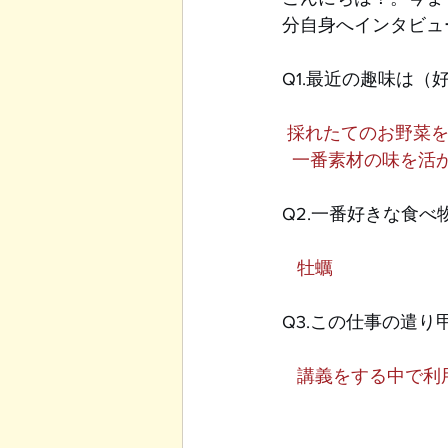
分自身へインタビュ
Q1.最近の趣味は（
 採れたてのお野菜
  一番素材の味を
Q2.一番好きな食べ
   牡蠣
Q3.この仕事の遣
   講義をする中