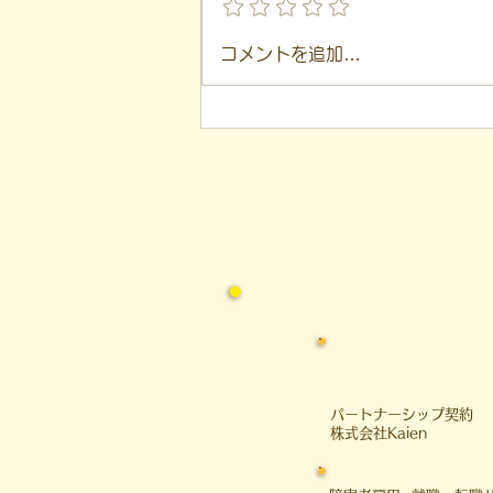
【代表ブログ】「目の前の小
コメントを追加…
石」と自立への伴走。ASDの
方の意思決定と支援者の葛藤
​パートナーシップ契約
​株式会社Kaien