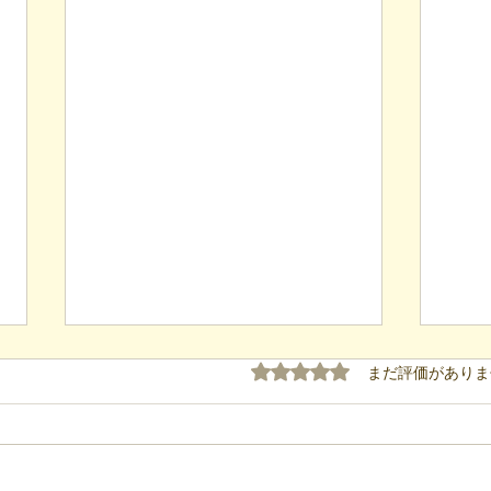
5つ星のうち0と評価され
まだ評価がありま