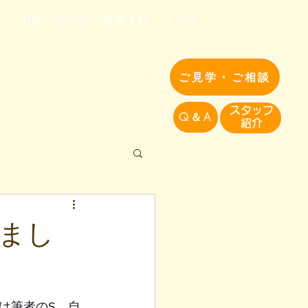
へ
お問い合わせ・見学予約
ブログ
ご見学・ご相談
​スタッフ
Q＆A
紹介​
まし
は筆者のS、自