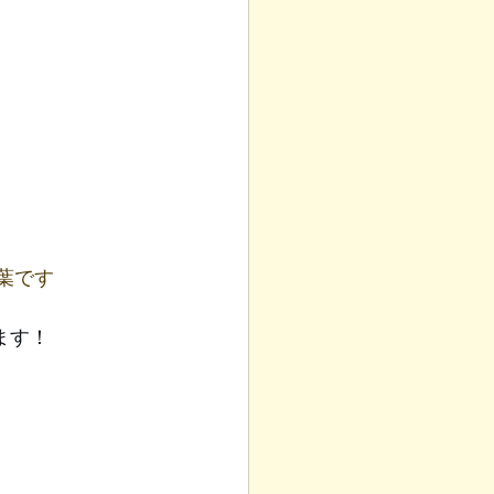
葉です
ます！