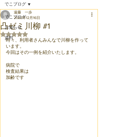
でこブログ
遠藤 一歩
でこブログ
2022年12月16日
凸ゼミ川柳 #1
お知らせ
5つ星のうちNaNと評価されています。
資料
時々、利用者さんみんなで川柳を作って
います。
今回はその一例を紹介いたします。
病院で　
検査結果は　
加齢です