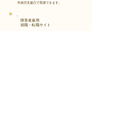
市就労支援凸で受講できます。
障害者雇用
​就職・転職サイト
株式会社Kaienさんが展開する独自の求
人サイト
Minor leagueを利用し、応募もできま
す。
障がい特性への配慮を得ながら、あなた
の強みや専門性を活かせる仕事を見つけ
る求人サイトです。
はじめははこちら
アクセス