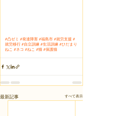
#凸ゼミ
#発達障害
#福島市
#就労支援
#
就労移行
#自立訓練
#生活訓練
#ひだまり
ねこ
#ネコ
#ねこ
#猫
#保護猫
すべて表示
最新記事