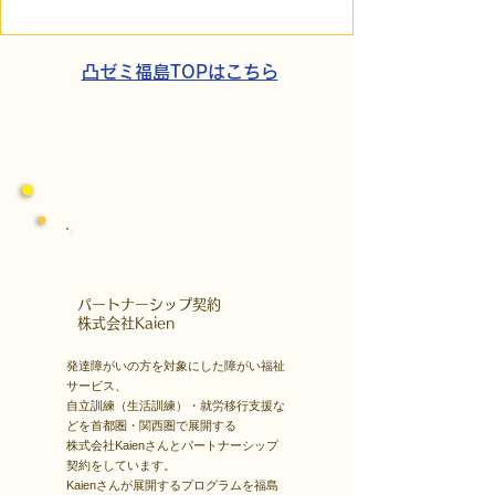
障害の生きづらさを解消
走。ASDの方の
する「計画」の力
と支援者の葛藤
凸ゼミ福島TOPはこちら
​パートナーシップ契約
​株式会社Kaien
発達障がいの方を対象にした障がい福祉
サービス、
自立訓練（生活訓練）・就労移行支援な
どを首都圏・関西圏で展開する
株式会社Kaienさんとパートナーシップ
契約をしています。
Kaienさんが展開するプログラムを福島