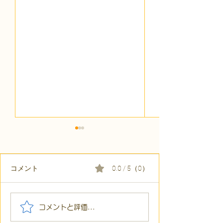
コメント
0.0 / 5（0）
【代表ブログ】アメフト
【代表ブログ】
コメントと評価...
の戦略思考に学ぶ！発達
の小石」と自立