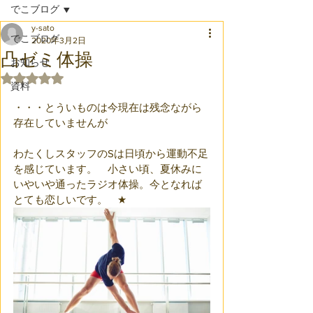
でこブログ
y-sato
でこブログ
2020年3月2日
凸ゼミ体操
お知らせ
5つ星のうちNaNと評価されています。
資料
・・・とういものは今現在は残念ながら
存在していませんが
わたくしスタッフのSは日頃から運動不足
を感じています。　小さい頃、夏休みに
いやいや通ったラジオ体操。今となれば
とても恋しいです。　★