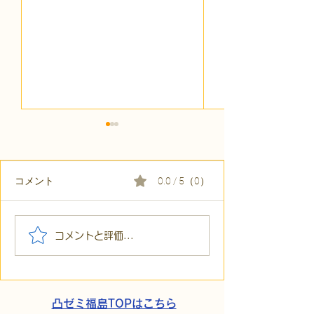
コメント
0.0 / 5（0）
【代表ブログ】「目の前
【代表ブログ】
コメントと評価...
の小石」と自立への伴
貼られた新聞記
走。ASDの方の意思決定
短時間雇用」が
と支援者の葛藤
家族の希望と社
歩
凸ゼミ福島TOPはこちら