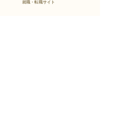
​就職・転職サイト
株式会社Kaienさんが展開する独自の求
人サイト
Minor leagueを利用し、応募もできま
す。
障がい特性への配慮を得ながら、あなた
の強みや専門性を活かせる仕事を見つけ
る求人サイトです。
はじめははこちら
アクセス
〒960-8034
福島県福島市置賜町1-29 佐平ビル803