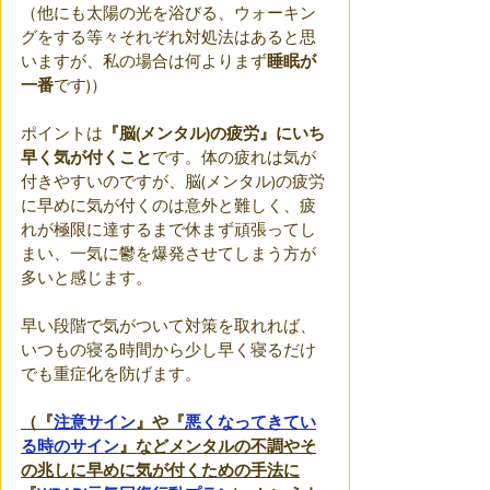
（他にも太陽の光を浴びる、ウォーキン
グをする等々それぞれ対処法はあると思
いますが、私の場合は何よりまず
睡眠が
一番
です)）
ポイントは
『脳(メンタル)の疲労』にいち
早く気が付くこと
です。体の疲れは気が
付きやすいのですが、脳(メンタル)の疲労
に早めに気が付くのは意外と難しく、疲
れが極限に達するまで休まず頑張ってし
まい、一気に鬱を爆発させてしまう方が
多いと感じます。
早い段階で気がついて対策を取れれば、
いつもの寝る時間から少し早く寝るだけ
でも重症化を防げます。
（『
注意サイン
』や『
悪くなってきてい
る時のサイン
』などメンタルの不調やそ
の兆しに早めに気が付くための手法に