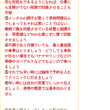
切な対処をできるようになれば、仕事に
も支障がでない段階で回復させることも
可能
③
メンタルの調子が悪くて長時間寝込ん
でしまってもそれは悪いことではない、
睡眠で脳を回復させている状態と認識す
る　罪悪感など1mmも感じずに寝て回復
させましょう
④
不調で丸１日寝ていても、薬と最低限
の食事はとりましょう　どうしても食欲
が出ない場合でもバナナやリンゴなどの
果物やヨーグルトなどでもよいので食べ
ましょう
⑤
それでも辛い時には臨時で予約を入れ
てクリニックに行きましょう
⑥
辛い時には自分の言葉でしっかり伝え
ましょう　表情や態度では基本伝わりま
せん
新年早々寝まくってしまった私ですが、