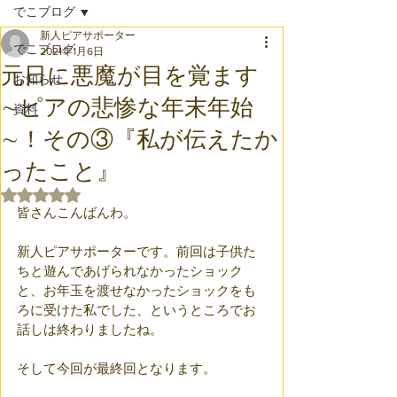
でこブログ
新人ピアサポーター
でこブログ
2021年1月6日
元日に悪魔が目を覚ます
お知らせ
∼ピアの悲惨な年末年始
資料
∼！その③『私が伝えたか
ったこと』
5つ星のうちNaNと評価されています。
皆さんこんばんわ。
新人ピアサポーターです。前回は子供た
ちと遊んであげられなかったショック
と、お年玉を渡せなかったショックをも
ろに受けた私でした、というところでお
話しは終わりましたね。
そして今回が最終回となります。