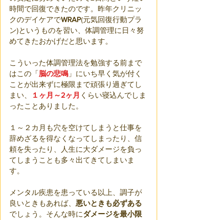
時間で回復できたのです。昨年クリニッ
クのデイケアで
WRAP
(元気回復行動プラ
ン)というものを習い、体調管理に日々努
めてきたおかげだと思います。
こういった体調管理法を勉強する前まで
はこの「
脳の悲鳴
」にいち早く気が付く
ことが出来ずに極限まで頑張り過ぎてし
まい、
１ヶ月～2ヶ月
くらい寝込んでしま
ったことありました。
１～２カ月も穴を空けてしまうと仕事を
辞めざるを得なくなってしまったり、信
頼を失ったり、人生に大ダメージを負っ
てしまうことも多々出てきてしまいま
す。
メンタル疾患を患っている以上、調子が
良いときもあれば、
悪いときも必ずある
でしょう。そんな時に
ダメージを最小限