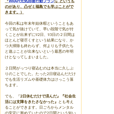
『
WRAP(元気回復行動プラン
)』というも
のがあり、凸ゼミ福島でも学ぶことがで
きます。）
今回の私は年末年始休暇ということもあ
って気が抜けていて、早い段階で気が付
くことが出来ずに1/2日、1/3日の２日間は
ほとんど寝尽くすという結果になり、か
つ大掃除も終わらず、何よりも子供たち
と遊ぶことが出来ないという最悪の年明
けとなってしまいました。
２日間がっつり寝込むのは本当に久しぶ
りのことでした。たった2日寝込んだだけ
でも生活リズムや基礎体力はけっこう落
ちます。
でも、『
2日休むだけで済んだ』『社会生
活には支障をきたさなかった』
とも考え
ることができます。日ごろからメンタル
の安定に努めていたので2日間という短い