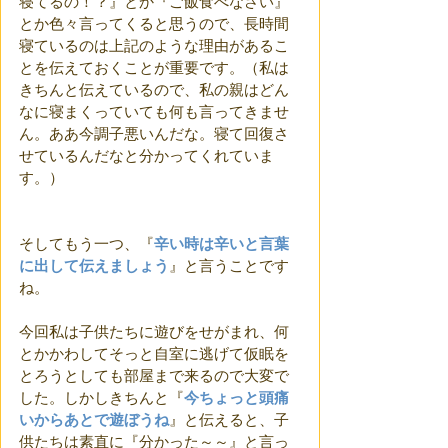
寝てるの！？』とか『ご飯食べなさい』
とか色々言ってくると思うので、長時間
寝ているのは上記のような理由があるこ
とを伝えておくことが重要です。（私は
きちんと伝えているので、私の親はどん
なに寝まくっていても何も言ってきませ
ん。ああ今調子悪いんだな。寝て回復さ
せているんだなと分かってくれていま
す。）
そしてもう一つ、『
辛い時は辛いと言葉
に出して伝えましょう
』と言うことです
ね。
今回私は子供たちに遊びをせがまれ、何
とかかわしてそっと自室に逃げて仮眠を
とろうとしても部屋まで来るので大変で
した。しかしきちんと『
今ちょっと頭痛
いからあとで遊ぼうね
』と伝えると、子
供たちは素直に『分かった～～』と言っ