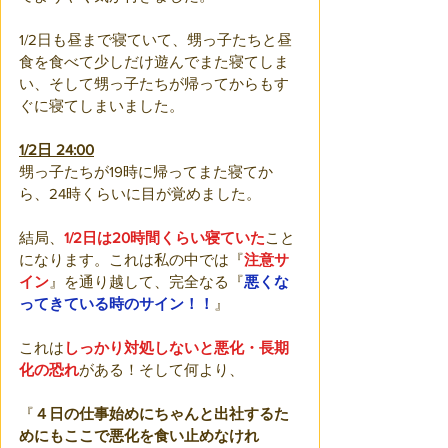
1/2日も昼まで寝ていて、甥っ子たちと昼
食を食べて少しだけ遊んでまた寝てしま
い、そして甥っ子たちが帰ってからもす
ぐに寝てしまいました。
1/2日 24:00
甥っ子たちが19時に帰ってまた寝てか
ら、24時くらいに目が覚めました。
結局、
1/2日は20時間くらい寝ていた
こと
になります。これは私の中では『
注意サ
イン
』を通り越して、完全なる『
悪くな
ってきている時のサイン！！
』
これは
しっかり対処しないと悪化・長期
化の恐れ
がある！そして何より、
『
４日の仕事始めにちゃんと出社するた
めにもここで悪化を食い止めなけれ