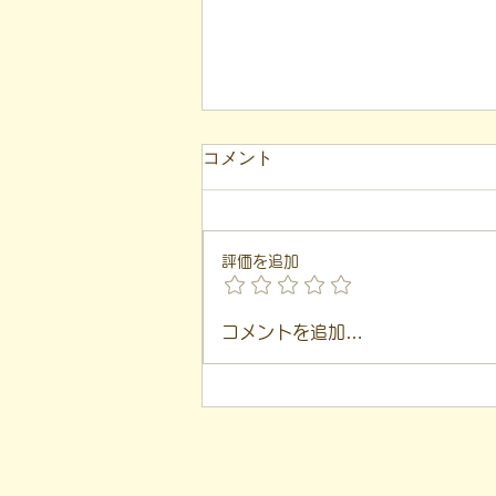
【代表ブログ】アメフトの戦
コメント
略思考に学ぶ！発達障害の生
きづらさを解消する「計画」
こんにちは！ 福島市就労支援凸
の力
（デコ）の代表、 遠藤一歩で
評価を追加
す。 このブログは、 私が日々の
支援や運営の中で感じた 「気づ
き」を基に言葉にしています。
コメントを追加…
「建物は2階建てられる」 という
言葉があります。 1度目は頭の中
や紙の上の 「設計図（計画）」
として、 2度目はその設計図をも
とに 「現実の建物」として建て
られる、 という意味です。 本日