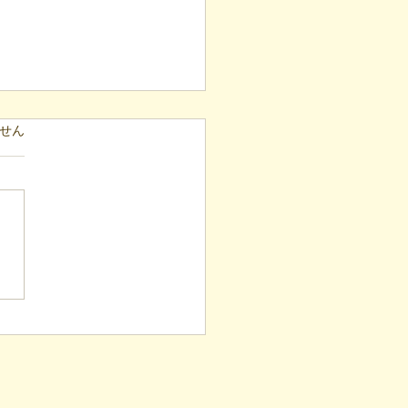
ています。
せん
表ブログ】冷蔵庫に貼ら
新聞記事。「超短時間雇
が繋いだご家族の希望と
への一歩