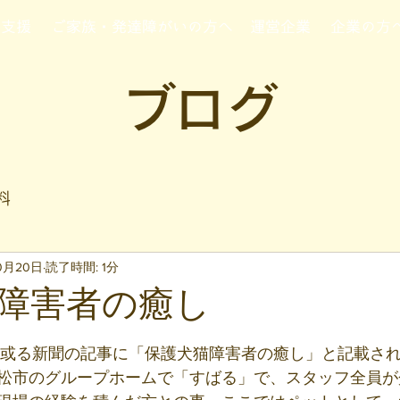
行支援
ご家族・発達障がいの方へ
運営企業
企業の方
ブログ
料
10月20日
読了時間: 1分
障害者の癒し
と評価されています。
日或る新聞の記事に「保護犬猫障害者の癒し」と記載さ
松市のグループホームで「すばる」で、スタッフ全員が