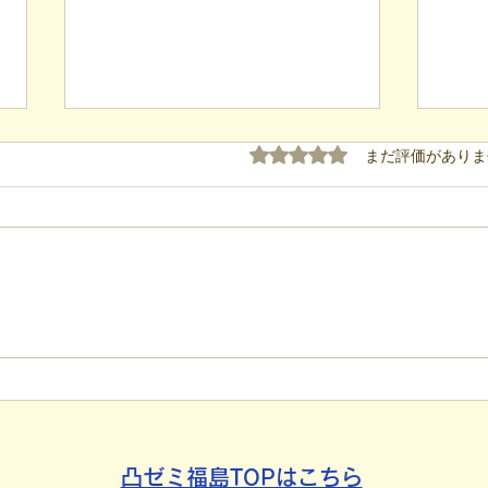
5つ星のうち0と評価され
まだ評価がありま
【代表ブログ】「目の前の小
【代
石」と自立への伴走。ASDの
れた
方の意思決定と支援者の葛藤
用」
社会
凸ゼミ福島TOPはこちら