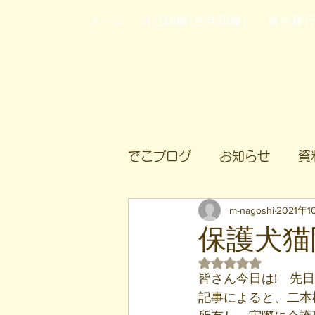
ホーム
自立訓練(生活訓練)
就労移
でこブログ
お知らせ
資
m-nagoshi
2021年
保護犬猫
5つ星のうちNaN
皆さん今日は!　先
記事によると、二本