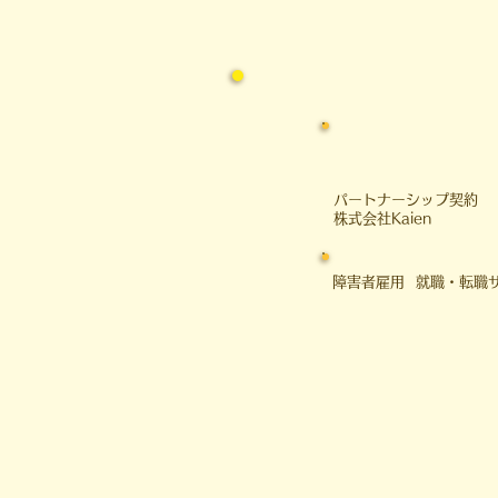
は、 私の大学時代のアメフト経
験を交えながら、 社会を生き抜
く
​パートナーシップ契約
​株式会社Kaien
障害者雇用 就職・転職