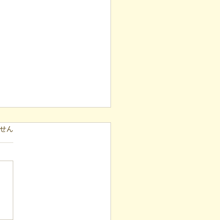
ています。
せん
表ブログ】「目の前の小
と自立への伴走。ASDの