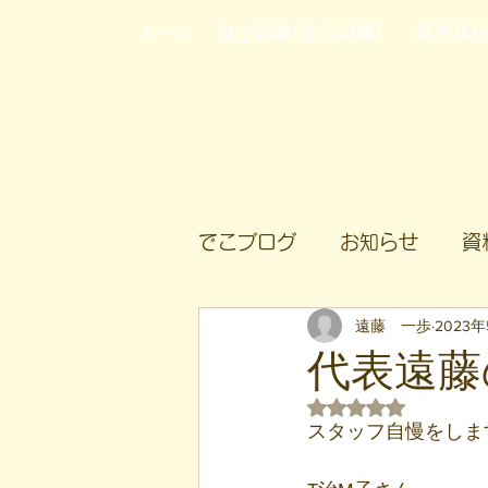
ホーム
自立訓練(生活訓練)
就労移
でこブログ
お知らせ
資
遠藤 一歩
2023
代表遠藤
5つ星のうちNaN
スタッフ自慢をしま