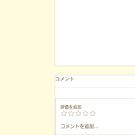
【代表ブログ】現在地を見誤
コメント
っていませんか？二宮尊徳に
学ぶ、ミスマッチを防ぐ「客
こんにちは！ 福島市就労支援凸
観的評価」
（デコ）の代表、 遠藤一歩で
評価を追加
す。 このブログは、 私が日々の
支援や運営の中で感じた 「気づ
き」を基に言葉にしています。
コメントを追加…
本日は、 江戸時代の思想家であ