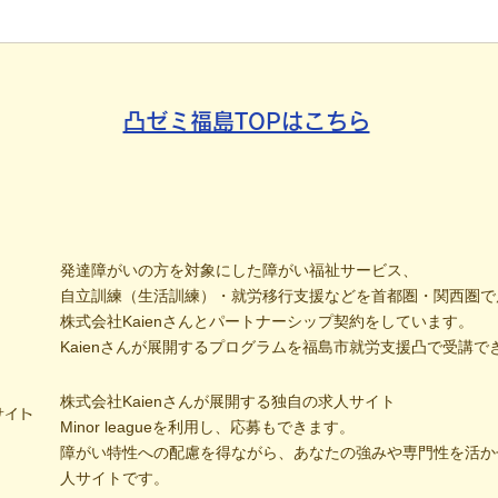
きづらさを解消する「計画」
方の
の力
凸ゼミ福島TOPはこちら
発達障がいの方を対象にした障がい福祉サービス、
自立訓練（生活訓練）・就労移行支援などを首都圏・関西圏で
株式会社Kaienさんとパートナーシップ契約をしています。
Kaienさんが展開するプログラムを福島市就労支援凸で受講で
株式会社Kaienさんが展開する独自の求人サイト
サイト
Minor leagueを利用し、応募もできます。
障がい特性への配慮を得ながら、あなたの強みや専門性を活か
人サイトです。