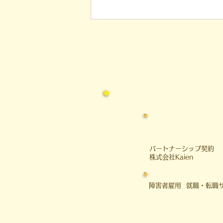
る二宮尊徳（金次郎）先生の言葉
を入り口に、就労支援の現場で非
常に多く見られる 「現在地と目
的地のズレ」、 そして凸（デ
コ）が毎月行っている 「客観的
評価」の仕組み についてお話し
したいと思います。 ◆ 「遠くを
測るもの
​パートナーシップ契約
​株式会社Kaien
障害者雇用 就職・転職