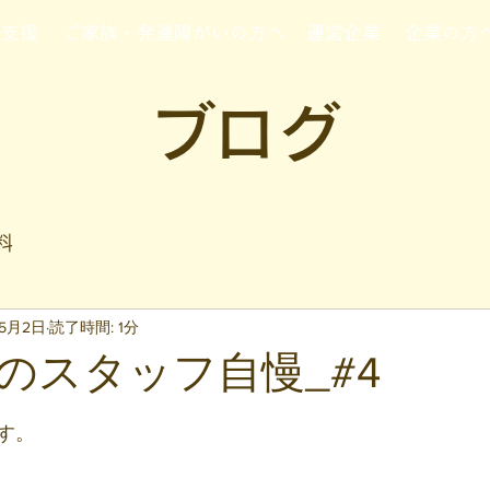
行支援
ご家族・発達障がいの方へ
運営企業
企業の方
ブログ
料
年5月2日
読了時間: 1分
のスタッフ自慢_#4
と評価されています。
す。