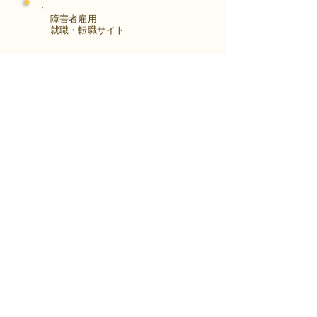
障害者雇用
​就職・転職サイト
株式会社Kaienさんが展開する独自の求
人サイト
Minor leagueを利用し、応募もできま
す。
障がい特性への配慮を得ながら、あなた
の強みや専門性を活かせる仕事を見つけ
る求人サイトです。
はじめははこちら
アクセス