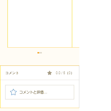
コメント
0.0 / 5（0）
【代表ブログ】アメフト
【代表ブログ】
コメントと評価...
の戦略思考に学ぶ！発達
の小石」と自立
障害の生きづらさを解消
走。ASDの方の
する「計画」の力
と支援者の葛藤