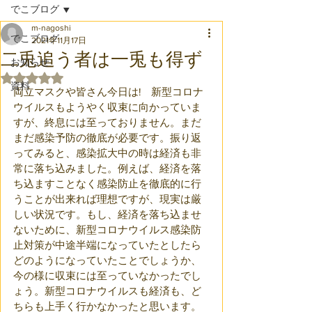
でこブログ
m-nagoshi
でこブログ
2021年11月17日
二兎追う者は一兎も得ず
お知らせ
5つ星のうちNaNと評価されています。
資料
両立マスクや皆さん今日は!　新型コロナ
ウイルスもようやく収束に向かっていま
すが、終息には至っておりません。まだ
まだ感染予防の徹底が必要です。振り返
ってみると、感染拡大中の時は経済も非
常に落ち込みました。例えば、経済を落
ち込ますことなく感染防止を徹底的に行
うことが出来れば理想ですが、現実は厳
しい状況です。もし、経済を落ち込ませ
ないために、新型コロナウイルス感染防
止対策が中途半端になっていたとしたら
どのようになっていたことでしょうか、
今の様に収束には至っていなかったでし
ょう。新型コロナウイルスも経済も、ど
ちらも上手く行かなかったと思います。