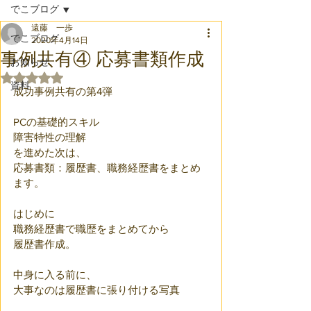
でこブログ
遠藤 一歩
でこブログ
2020年4月14日
事例共有④ 応募書類作成
お知らせ
5つ星のうちNaNと評価されています。
資料
成功事例共有の第4弾
PCの基礎的スキル
障害特性の理解
を進めた次は、
応募書類：履歴書、職務経歴書をまとめ
ます。
はじめに
職務経歴書で職歴をまとめてから
履歴書作成。
中身に入る前に、
大事なのは履歴書に張り付ける写真