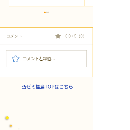
コメント
0.0 / 5（0）
【代表ブログ】冷蔵庫に
【代表ブログ】
コメントと評価...
貼られた新聞記事。「超
所へ手渡し！4
短時間雇用」が繋いだご
こでこ新聞」が
家族の希望と社会への一
域とのあたたか
歩
凸ゼミ福島TOPはこちら