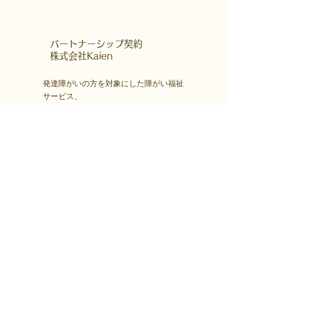
​パートナーシップ契約
​株式会社Kaien
発達障がいの方を対象にした障がい福祉
サービス、
自立訓練（生活訓練）・就労移行支援な
どを首都圏・関西圏で展開する
株式会社Kaienさんとパートナーシップ
契約をしています。
Kaienさんが展開するプログラムを福島
市就労支援凸で受講できます。
障害者雇用
​就職・転職サイト
株式会社Kaienさんが展開する独自の求
人サイト
Minor leagueを利用し、応募もできま