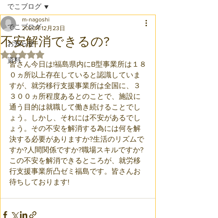
でこブログ
m-nagoshi
でこブログ
2020年12月23日
不安解消できるの?
お知らせ
5つ星のうちNaNと評価されています。
資料
皆さん今日は!福島県内にB型事業所は１８
０ヵ所以上存在していると認識していま
すが、就労移行支援事業所は全国に、３
３００ヵ所程度あるとのことで、施設に
通う目的は就職して働き続けることでし
ょう。しかし、それには不安があるでし
ょう。その不安を解消する為には何を解
決する必要がありますか?生活のリズムで
すか?人間関係ですか?職場スキルですか?
この不安を解消できるところが、就労移
行支援事業所凸ゼミ福島です。皆さんお
待ちしております!