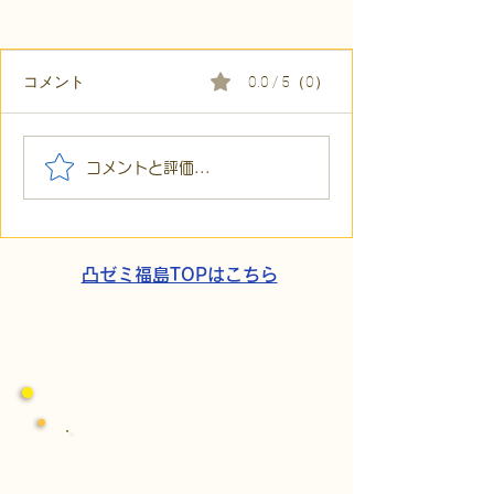
コメント
0.0 / 5（0）
【代表ブログ】冷蔵庫に
【代表ブログ】
コメントと評価...
貼られた新聞記事。「超
所へ手渡し！4
短時間雇用」が繋いだご
こでこ新聞」が
家族の希望と社会への一
域とのあたたか
歩
凸ゼミ福島TOPはこちら