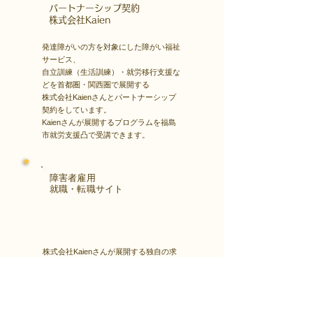
​パートナーシップ契約
​株式会社Kaien
発達障がいの方を対象にした障がい福祉
サービス、
自立訓練（生活訓練）・就労移行支援な
どを首都圏・関西圏で展開する
株式会社Kaienさんとパートナーシップ
契約をしています。
Kaienさんが展開するプログラムを福島
市就労支援凸で受講できます。
障害者雇用
​就職・転職サイト
株式会社Kaienさんが展開する独自の求
人サイト
Minor leagueを利用し、応募もできま
す。
障がい特性への配慮を得ながら、あなた