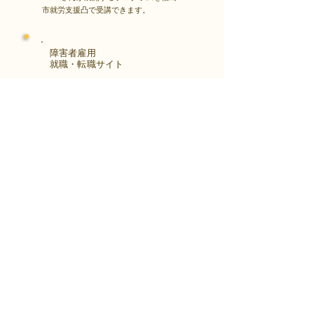
市就労支援凸で受講できます。
障害者雇用
​就職・転職サイト
株式会社Kaienさんが展開する独自の求
人サイト
Minor leagueを利用し、応募もできま
す。
障がい特性への配慮を得ながら、あなた
の強みや専門性を活かせる仕事を見つけ
る求人サイトです。
はじめははこちら
アクセス