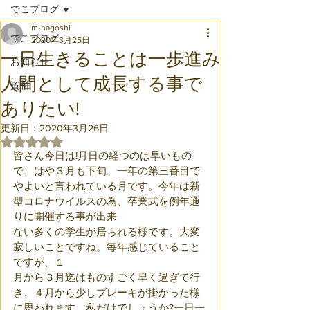
でこブログ
m-nagoshi
でこブログ
2020年3月25日
一日生きることは一歩進み
お知らせ
人間として成長する事で
資料
ありたい!
更新日：
2020年3月26日
5つ星のうちNaNと評価されています。
皆さん今日は!月日の経つのは早いもの
で、はや３月も下旬、一年の第三番目で
やよいと言われている月です。今年は新
型コロナウイルスの為、卒業式を例年通
りに開催する事が出来
ない多くの学生が居られる様です。大変
寂しいことですね。毎年感じていること
ですが、１
月から３月迄はものすごく早く過ぎて行
き、４月から少しブレーキが掛かった様
に思われます。私だけでしょうか?一日一