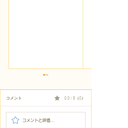
コメント
0.0 / 5（0）
【代表ブログ】現在地を
【代表ブログ】
コメントと評価...
見誤っていませんか？二
の戦略思考に学