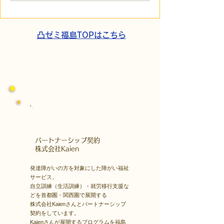
宮尊徳に学ぶ、ミスマッ
障害の生きづら
チを防ぐ「客観的評価」
する「計画」の
凸ゼミ福島TOPはこちら
​パートナーシップ契約
​株式会社Kaien
発達障がいの方を対象にした障がい福祉
サービス、
自立訓練（生活訓練）・就労移行支援な
どを首都圏・関西圏で展開する
株式会社Kaienさんとパートナーシップ
契約をしています。
Kaienさんが展開するプログラムを福島