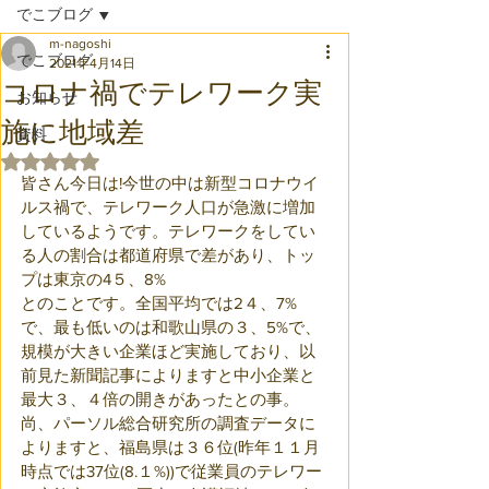
でこブログ
m-nagoshi
でこブログ
2021年4月14日
コロナ禍でテレワーク実
お知らせ
施に地域差
資料
5つ星のうちNaNと評価されています。
皆さん今日は!今世の中は新型コロナウイ
ルス禍で、テレワーク人口が急激に増加
しているようです。テレワークをしてい
る人の割合は都道府県で差があり、トッ
プは東京の4５、8%
とのことです。全国平均では2４、7%
で、最も低いのは和歌山県の３、5%で、
規模が大きい企業ほど実施しており、以
前見た新聞記事によりますと中小企業と
最大３、４倍の開きがあったとの事。
尚、パーソル総合研究所の調査データに
よりますと、福島県は３６位(昨年１１月
時点では37位(8.１%))で従業員のテレワー