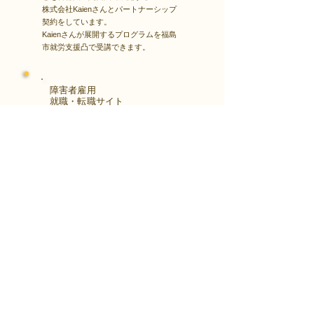
株式会社Kaienさんとパートナーシップ
契約をしています。
Kaienさんが展開するプログラムを福島
市就労支援凸で受講できます。
障害者雇用
​就職・転職サイト
株式会社Kaienさんが展開する独自の求
人サイト
Minor leagueを利用し、応募もできま
す。
障がい特性への配慮を得ながら、あなた
の強みや専門性を活かせる仕事を見つけ
る求人サイトです。
はじめははこちら