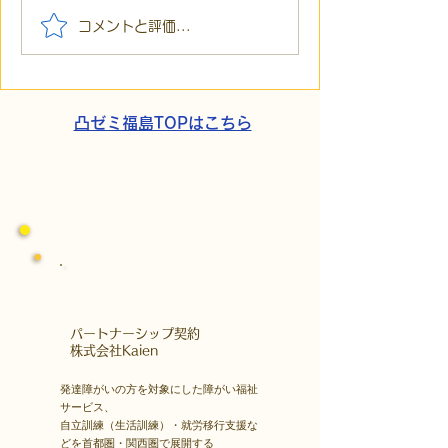
【代表ブログ】「目の前
【代表ブログ】
コメントと評価...
の小石」と自立への伴
貼られた新聞記
走。ASDの方の意思決定
短時間雇用」が
と支援者の葛藤
家族の希望と社
歩
凸ゼミ福島TOPはこちら
​パートナーシップ契約
​株式会社Kaien
発達障がいの方を対象にした障がい福祉
サービス、
自立訓練（生活訓練）・就労移行支援な
どを首都圏・関西圏で展開する