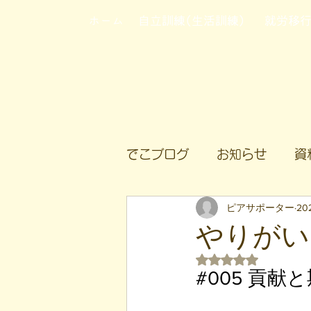
ホーム
自立訓練(生活訓練)
就労移
でこブログ
お知らせ
資
ピアサポーター
20
やりがいにつ
5つ星のうちNaN
#005
 貢献