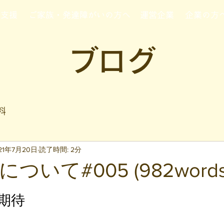
行支援
ご家族・発達障がいの方へ
運営企業
企業の方
ブログ
料
21年7月20日
読了時間: 2分
いて#005 (982words
と評価されています。
と期待